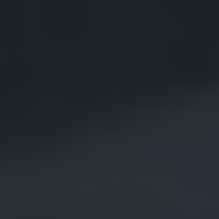
Återvinning
Certificates of Conformity
Volkswagen Camper Centers
Våra serviceverkstäder
Elbilar & laddning
Klimatpremie för lätta lastbilar
Laddning
Laddlösningar för företag
Laddlösningar för privatpersoner
Laddtidskalkylatorn
Tips för längre räckvidd
Service för elbilar
Räckviddskalkylator
Laddtidskalkylatorn
Om oss
Hållbarhet
Samhällsansvar
Miljö
Transportmagasinet
Nyheter
Elbilar & laddning
Tips
Företag & förare
Retro
Reportage