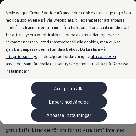
Våra bilar
Transportbilar
Volkswagen Group Sverige AB använder cookies för att ge dig bästa
Bygg din bil
Nya och begagnade lagerbilar
möjliga upplevelse på vår webbplats, till exempel för att anpassa
Vilken bil passar dig?
innehåll och annonser, tillhandahålla funktioner för sociala medier och
Gå till
Gå till
7- och 9-sitsiga familjebilar
för att analysera webbtrafiken. För bästa användarupplevelse
huvudinnehåll
sidfot
Camping- och husbilar
Live-rekommendationer
Elbilar
rekommenderar vi att du samtycker till alla cookies, men du kan
Laddhybrider
självklart anpassa dem efter dina behov. Du kan läsa
vår
Minibussar och MPV
integritetspolicy
, en detaljerad beskrivning av
Pickup och flakbilar
alla cookies vi
Skåpbilar
använder
samt återkalla ditt samtycke genom att klicka på "Anpassa
Ta en paus
med
Transportbilar
inställningar".
Begagnade bilar
Certifierade begagnade bilar
guldkant
Bygg din Volkswagen
Acceptera alla
Köpa
Erbjudanden & Editions
Leasa ID. Buzz Cargo Edition
Du är ute på en lång resa och det börjar bli dags att ladda
Enbart nödvändiga
ID. Buzz Sweden Olympic Edition
eller tanka bilen. Du får ett popup-meddelande i
Transporter Twin Cabin Salming Edition
Anpassa inställningar
infotainmentsystemet som rekommenderar en bensin-
Crafter Compact Edition
Crafter VolyMax Edition
eller laddstation i närheten där du dessutom erbjuds en
Lagerfynda Caddy Cargo
gratis kaffe. Låter det för bra för att vara sant? Inte med
Service för 110 öre/milen