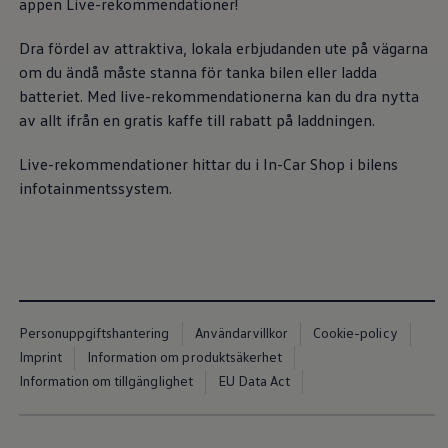
appen Live-rekommendationer!
Nya lagerbilar
Påbyggnationer
Våra påbyggare
Dra fördel av attraktiva, lokala erbjudanden ute på vägarna
Populära lösningar
om du ändå måste stanna för tanka bilen eller ladda
Finansiering och serviceavtal
batteriet. Med live-rekommendationerna kan du dra nytta
Leasing
Lån
av allt ifrån en gratis kaffe till rabatt på laddningen.
Serviceavtal
Försäkring
Live-rekommendationer hittar du i In-Car Shop i bilens
Begagnade bilar
infotainmentssystem.
Hitta begagnad bil
Volkswagen Approved
Finansiera med Volkswagen Choice
Team Transportbilar
Biltester och recensioner
Amarok
Caddy
California
Caravelle
Personuppgiftshantering
Användarvillkor
Cookie-policy
Crafter
Imprint
Information om produktsäkerhet
Grand California
Information om tillgänglighet
EU Data Act
ID. Buzz
Multivan
Transporter
Volkswagen Camper Centers