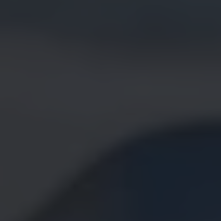
Bilmodeller
Team Transportbilar
Vanlife
Nostalgi
Folkabussens historia
Fem generationer Caddy
4MOTION fyrhjulsdrift
Säkerhet och förarassistans
Självkörande bilar
Lediga jobb hos våra Auktoriserade Servicepartners
Återkallelse av Takata-krockkuddar
Hjälp och support
Dieselfrågan
Finansiering & Serviceavtal
Försäkring
Kontakta en återförsäljare
MobilitetsGaranti och MaxiMil
Visselblåsning
Övriga ärenden