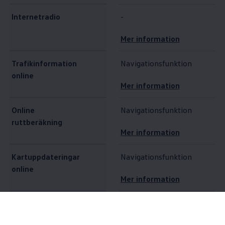
Internetradio
-
Mer information
Trafikinformation
Navigationsfunktion
online
Mer information
Online
Navigationsfunktion
ruttberäkning
Mer information
Kartuppdateringar
Navigationsfunktion
online
Mer information
Destinations- och
Navigationsfunktion
ruttimport online