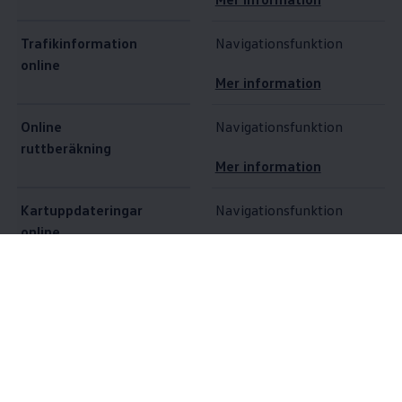
Trafikinformation
Navigationsfunktion
online
Mer information
Online
Navigationsfunktion
ruttberäkning
Mer information
Kartuppdateringar
Navigationsfunktion
online
Mer information
Destinations- och
Navigationsfunktion
ruttimport online
Mer information
Onlinesökning av
Navigationfunktion
intressanta platser