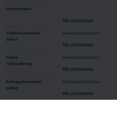
Internetradio
-
Mer information
Trafikinformation
Navigationsfunktion
online
Mer information
Online
Navigationsfunktion
ruttberäkning
Mer information
Kartuppdateringar
Navigationsfunktion
online
Mer information
Destinations- och
Navigationsfunktion
ruttimport online