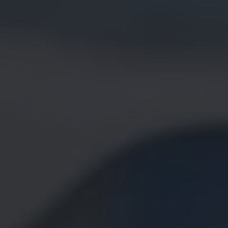
Bilmodeller
Team Transportbilar
Vanlife
Nostalgi
Folkabussens historia
Fem generationer Caddy
4MOTION fyrhjulsdrift
Säkerhet och förarassistans
Självkörande bilar
Lediga jobb hos våra Auktoriserade Servicepartners
Återkallelse av Takata-krockkuddar
Hjälp och support
Dieselfrågan
Finansiering & Serviceavtal
Försäkring
Kontakta en återförsäljare
MobilitetsGaranti och MaxiMil
Visselblåsning
Övriga ärenden