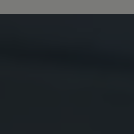
Våra återförsäljare
Äga
Uppkopplade bilar
VW Connect
Aktivera VW Connect
Mjukvaruuppdateringar
Fleet Interface Data
Nedstängning av 2G/3G-nätet
Kartuppdateringar
Garantier och assistans
Digitala instruktionsböcker
Service och underhåll
Originalservice
Originalservice 4+
Originalservice 8+
Basservice
Service för elbilar
Skadereparation
Mjukvaruuppdateringar
Vikariebil
Glas och sikt
Team Transportbilar
Tillbehör
XTL-bränsle
WLTP