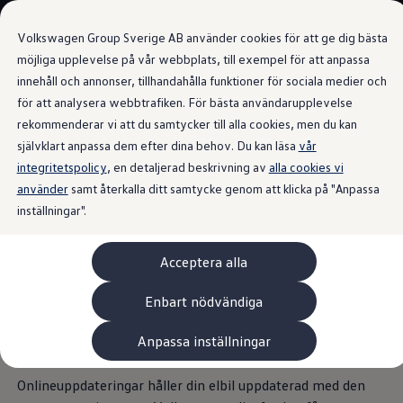
Våra bilar
Transportbilar
Volkswagen Group Sverige AB använder cookies för att ge dig bästa
Bygg din bil
Nya och begagnade lagerbilar
möjliga upplevelse på vår webbplats, till exempel för att anpassa
Vilken bil passar dig?
innehåll och annonser, tillhandahålla funktioner för sociala medier och
Gå till
Gå till
7- och 9-sitsiga familjebilar
för att analysera webbtrafiken. För bästa användarupplevelse
huvudinnehåll
sidfot
Camping- och husbilar
Onlineuppdateringar för din ID. Buzz
Elbilar
rekommenderar vi att du samtycker till alla cookies, men du kan
Laddhybrider
självklart anpassa dem efter dina behov. Du kan läsa
vår
Minibussar och MPV
integritetspolicy
, en detaljerad beskrivning av
Pickup och flakbilar
alla cookies vi
Skåpbilar
använder
samt återkalla ditt samtycke genom att klicka på "Anpassa
Ny programvara redo.
Transportbilar
inställningar".
Begagnade bilar
Certifierade begagnade bilar
Din ID. Buzz kan
Bygg din Volkswagen
Acceptera alla
Köpa
uppdateras även under
Erbjudanden & Editions
Leasa ID. Buzz Cargo Edition
Enbart nödvändiga
ID. Buzz Sweden Olympic Edition
resa.
Transporter Twin Cabin Salming Edition
Anpassa inställningar
Crafter Compact Edition
Crafter VolyMax Edition
Lagerfynda Caddy Cargo
Onlineuppdateringar håller din elbil uppdaterad med den
Service för 110 öre/milen