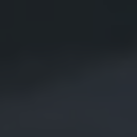
Återvinning
Certificates of Conformity
Volkswagen Camper Centers
Våra serviceverkstäder
Elbilar & laddning
Klimatpremie för lätta lastbilar
Laddning
Laddlösningar för företag
Laddlösningar för privatpersoner
Laddtidskalkylatorn
Tips för längre räckvidd
Service för elbilar
Räckviddskalkylator
Laddtidskalkylatorn
Om oss
Hållbarhet
Samhällsansvar
Miljö
Transportmagasinet
Nyheter
Elbilar & laddning
Tips
Företag & förare
Retro
Reportage