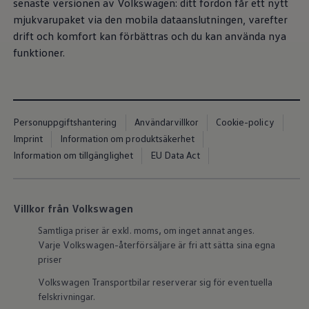
senaste versionen av
Volkswagen
: ditt fordon får ett nytt
Nya lagerbilar
Påbyggnationer
mjukvarupaket via den mobila dataanslutningen, varefter
Våra påbyggare
drift och komfort kan förbättras och du kan använda nya
Populära lösningar
funktioner.
Finansiering och serviceavtal
Leasing
Lån
Serviceavtal
Försäkring
Begagnade bilar
Personuppgiftshantering
Användarvillkor
Cookie-policy
Hitta begagnad bil
Imprint
Information om produktsäkerhet
Volkswagen Approved
Finansiera med Volkswagen Choice
Information om tillgänglighet
EU Data Act
Team Transportbilar
Biltester och recensioner
Amarok
Caddy
Villkor från Volkswagen
California
Caravelle
Samtliga priser är exkl. moms, om inget annat anges.
Crafter
Varje
Volkswagen
-återförsäljare är fri att sätta sina egna
Grand California
priser
ID. Buzz
Multivan
Volkswagen
Transportbilar reserverar sig för eventuella
Transporter
felskrivningar.
Volkswagen Camper Centers