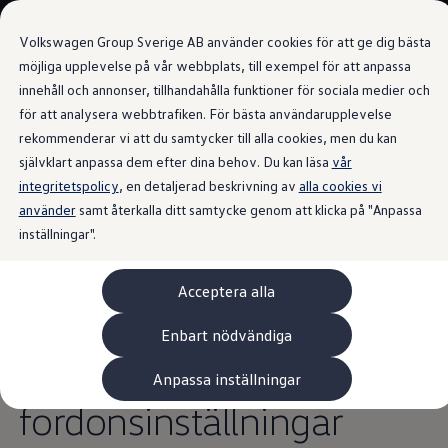
Våra bilar
Transportbilar
Volkswagen Group Sverige AB använder cookies för att ge dig bästa
Bygg din bil
Nya och begagnade lagerbilar
möjliga upplevelse på vår webbplats, till exempel för att anpassa
Vilken bil passar dig?
innehåll och annonser, tillhandahålla funktioner för sociala medier och
Gå till
Gå till
7- och 9-sitsiga familjebilar
för att analysera webbtrafiken. För bästa användarupplevelse
huvudinnehåll
sidfot
Camping- och husbilar
Personalisering i din ID. Buzz
Elbilar
rekommenderar vi att du samtycker till alla cookies, men du kan
Laddhybrider
självklart anpassa dem efter dina behov. Du kan läsa
vår
Minibussar och MPV
integritetspolicy
, en detaljerad beskrivning av
Pickup och flakbilar
alla cookies vi
Skåpbilar
använder
samt återkalla ditt samtycke genom att klicka på "Anpassa
Din ID. Buzz kommer att
Transportbilar
inställningar".
Begagnade bilar
Certifierade begagnade bilar
anpassa sig till dig
Bygg din Volkswagen
Acceptera alla
Köpa
personligen. Spara helt
Erbjudanden & Editions
Leasa ID. Buzz Cargo Edition
Enbart nödvändiga
ID. Buzz Sweden Olympic Edition
enkelt dina individuella
Transporter Twin Cabin Salming Edition
Anpassa inställningar
Crafter Compact Edition
Crafter VolyMax Edition
fordonsinställningar
Lagerfynda Caddy Cargo
Service för 110 öre/milen