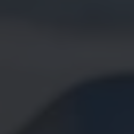
Bilmodeller
Team Transportbilar
Vanlife
Nostalgi
Folkabussens historia
Fem generationer Caddy
4MOTION fyrhjulsdrift
Säkerhet och förarassistans
Självkörande bilar
Lediga jobb hos våra Auktoriserade Servicepartners
Återkallelse av Takata-krockkuddar
Hjälp och support
Dieselfrågan
Finansiering & Serviceavtal
Försäkring
Kontakta en återförsäljare
MobilitetsGaranti och MaxiMil
Visselblåsning
Övriga ärenden