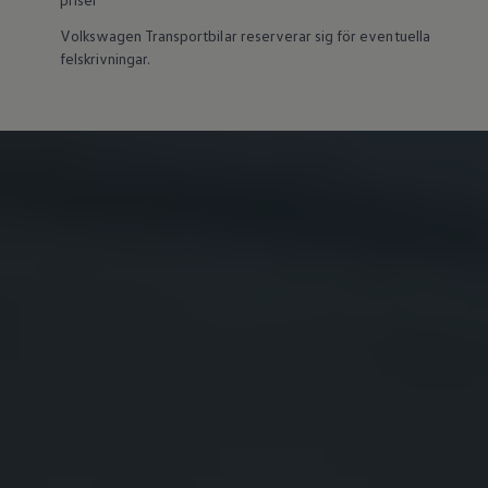
Våra återförsäljare
Äga
Volkswagen
Transportbilar reserverar sig för eventuella
Uppkopplade bilar
felskrivningar.
VW Connect
Aktivera VW Connect
Mjukvaruuppdateringar
Fleet Interface Data
Nedstängning av 2G/3G-nätet
Kartuppdateringar
Garantier och assistans
Digitala instruktionsböcker
Service och underhåll
Originalservice
Originalservice 4+
Originalservice 8+
Basservice
Service för elbilar
Skadereparation
Mjukvaruuppdateringar
Vikariebil
Glas och sikt
Team Transportbilar
Tillbehör
XTL-bränsle
WLTP