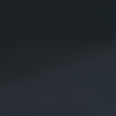
Återvinning
Certificates of Conformity
Volkswagen Camper Centers
Våra serviceverkstäder
Elbilar & laddning
Klimatpremie för lätta lastbilar
Laddning
Laddlösningar för företag
Laddlösningar för privatpersoner
Laddtidskalkylatorn
Tips för längre räckvidd
Service för elbilar
Räckviddskalkylator
Laddtidskalkylatorn
Om oss
Hållbarhet
Samhällsansvar
Miljö
Transportmagasinet
Nyheter
Elbilar & laddning
Tips
Företag & förare
Retro
Reportage