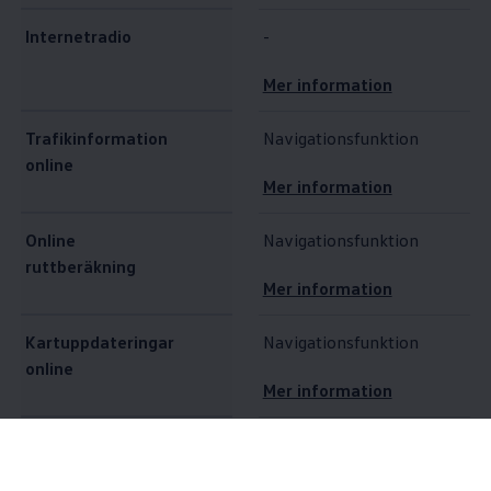
Internetradio
-
Mer information
Trafikinformation
Navigationsfunktion
online
Mer information
Online
Navigationsfunktion
ruttberäkning
Mer information
Kartuppdateringar
Navigationsfunktion
online
Mer information
Destinations- och
Navigationsfunktion
ruttimport online