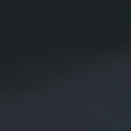
Återvinning
Certificates of Conformity
Volkswagen Camper Centers
Våra serviceverkstäder
Elbilar & laddning
Klimatpremie för lätta lastbilar
Laddning
Laddlösningar för företag
Laddlösningar för privatpersoner
Laddtidskalkylatorn
Tips för längre räckvidd
Service för elbilar
Räckviddskalkylator
Laddtidskalkylatorn
Om oss
Hållbarhet
Samhällsansvar
Miljö
Transportmagasinet
Nyheter
Elbilar & laddning
Tips
Företag & förare
Retro
Reportage