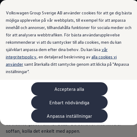
Våra bilar
Transportbilar
Volkswagen Group Sverige AB använder cookies för att ge dig bästa
Bygg din bil
Nya och begagnade lagerbilar
möjliga upplevelse på vår webbplats, till exempel för att anpassa
Vilken bil passar dig?
innehåll och annonser, tillhandahålla funktioner för sociala medier och
Gå till
Gå till
7- och 9-sitsiga familjebilar
för att analysera webbtrafiken. För bästa användarupplevelse
huvudinnehåll
sidfot
Camping- och husbilar
Fordonsstatus för din ID. Buzz
Elbilar
rekommenderar vi att du samtycker till alla cookies, men du kan
Laddhybrider
självklart anpassa dem efter dina behov. Du kan läsa
vår
Minibussar och MPV
integritetspolicy
, en detaljerad beskrivning av
Pickup och flakbilar
alla cookies vi
Skåpbilar
använder
samt återkalla ditt samtycke genom att klicka på "Anpassa
Din ID. Buzz håller dig
Transportbilar
inställningar".
Begagnade bilar
Certifierade begagnade bilar
uppdaterad. Valfritt med
Bygg din Volkswagen
Acceptera alla
Köpa
fordonsstatus.
Erbjudanden & Editions
Leasa ID. Buzz Cargo Edition
Enbart nödvändiga
ID. Buzz Sweden Olympic Edition
Transporter Twin Cabin Salming Edition
Anpassa inställningar
Är du osäker på om dörrar och fönster är stängda eller om
Crafter Compact Edition
Crafter VolyMax Edition
du släckte ljuset i din ID. Buzz? Du behöver inte kliva ur
Lagerfynda Caddy Cargo
soffan, kolla det enkelt med appen.
Service för 110 öre/milen