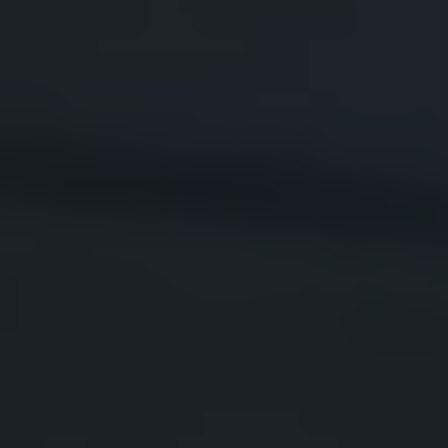
Våra återförsäljare
Äga
Uppkopplade bilar
VW Connect
Aktivera VW Connect
Mjukvaruuppdateringar
Fleet Interface Data
Nedstängning av 2G/3G-nätet
Kartuppdateringar
Garantier och assistans
Digitala instruktionsböcker
Service och underhåll
Originalservice
Originalservice 4+
Originalservice 8+
Basservice
Service för elbilar
Skadereparation
Mjukvaruuppdateringar
Vikariebil
Glas och sikt
Team Transportbilar
Tillbehör
XTL-bränsle
WLTP