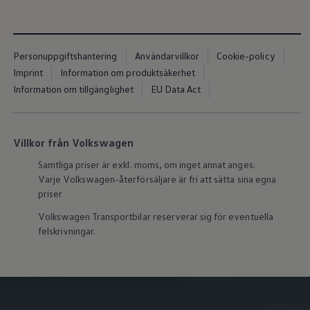
Nya lagerbilar
Påbyggnationer
Våra påbyggare
Populära lösningar
Finansiering och serviceavtal
Personuppgiftshantering
Användarvillkor
Cookie-policy
Leasing
Imprint
Information om produktsäkerhet
Lån
Information om tillgänglighet
EU Data Act
Serviceavtal
Försäkring
Begagnade bilar
Hitta begagnad bil
Villkor från Volkswagen
Volkswagen Approved
Finansiera med Volkswagen Choice
Samtliga priser är exkl. moms, om inget annat anges.
Team Transportbilar
Varje
Volkswagen
-återförsäljare är fri att sätta sina egna
Biltester och recensioner
Amarok
priser
Caddy
Volkswagen
Transportbilar reserverar sig för eventuella
California
Caravelle
felskrivningar.
Crafter
Grand California
ID. Buzz
Multivan
Transporter
Volkswagen Camper Centers