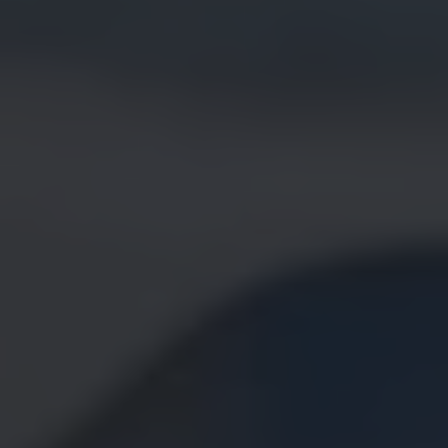
Bilmodeller
Team Transportbilar
Vanlife
Nostalgi
Folkabussens historia
Fem generationer Caddy
4MOTION fyrhjulsdrift
Säkerhet och förarassistans
Självkörande bilar
Lediga jobb hos våra Auktoriserade Servicepartners
Återkallelse av Takata-krockkuddar
Hjälp och support
Dieselfrågan
Finansiering & Serviceavtal
Försäkring
Kontakta en återförsäljare
MobilitetsGaranti och MaxiMil
Visselblåsning
Övriga ärenden