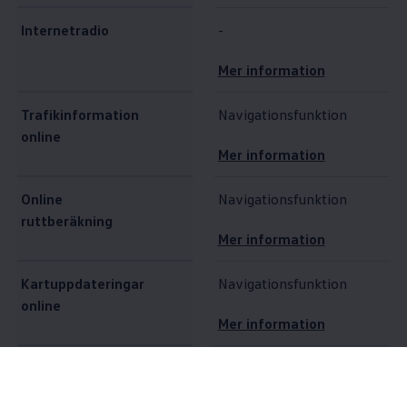
Internetradio
-
Mer information
Trafikinformation
Navigationsfunktion
online
Mer information
Online
Navigationsfunktion
ruttberäkning
Mer information
Kartuppdateringar
Navigationsfunktion
online
Mer information
Destinations- och
Navigationsfunktion
ruttimport online