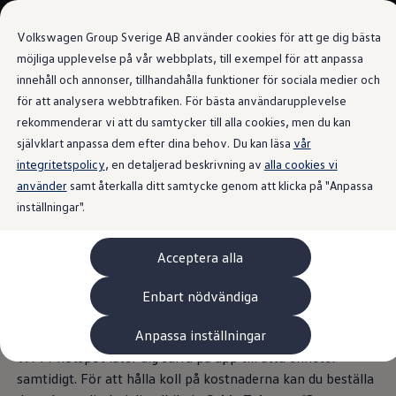
Våra bilar
Transportbilar
Volkswagen Group Sverige AB använder cookies för att ge dig bästa
Bygg din bil
Nya och begagnade lagerbilar
möjliga upplevelse på vår webbplats, till exempel för att anpassa
Vilken bil passar dig?
innehåll och annonser, tillhandahålla funktioner för sociala medier och
Gå till
Gå till
7- och 9-sitsiga familjebilar
för att analysera webbtrafiken. För bästa användarupplevelse
huvudinnehåll
sidfot
Camping- och husbilar
Wi-Fi hotspot i din ID. Buzz
Elbilar
rekommenderar vi att du samtycker till alla cookies, men du kan
Laddhybrider
självklart anpassa dem efter dina behov. Du kan läsa
vår
Minibussar och MPV
integritetspolicy
, en detaljerad beskrivning av
Pickup och flakbilar
alla cookies vi
Skåpbilar
använder
samt återkalla ditt samtycke genom att klicka på "Anpassa
Upp till åtta personer
Transportbilar
inställningar".
Begagnade bilar
Certifierade begagnade bilar
kan surfa på nätet
i din
Bygg din Volkswagen
Acceptera alla
Köpa
ID. Buzz – Wi-Fi-hotspot
Erbjudanden & Editions
Leasa ID. Buzz Cargo Edition
Enbart nödvändiga
ID. Buzz Sweden Olympic Edition
Transporter Twin Cabin Salming Edition
Anpassa inställningar
Dina passagerare kan också använda internet: en integrerad
Crafter Compact Edition
Crafter VolyMax Edition
Wi-Fi-hotspot låter dig surfa på upp till åtta enheter
Lagerfynda Caddy Cargo
samtidigt. För att hålla koll på kostnaderna kan du beställa
Service för 110 öre/milen