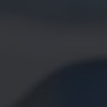
Bilmodeller
Team Transportbilar
Vanlife
Nostalgi
Folkabussens historia
Fem generationer Caddy
4MOTION fyrhjulsdrift
Säkerhet och förarassistans
Självkörande bilar
Lediga jobb hos våra Auktoriserade Servicepartners
Återkallelse av Takata-krockkuddar
Hjälp och support
Dieselfrågan
Finansiering & Serviceavtal
Försäkring
Kontakta en återförsäljare
MobilitetsGaranti och MaxiMil
Visselblåsning
Övriga ärenden