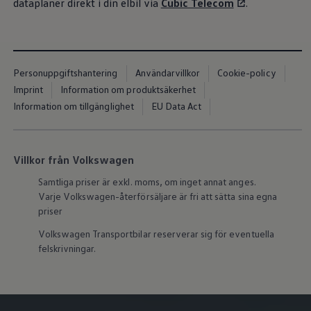
dataplaner direkt i din elbil via
Cubic Telecom
.
Nya lagerbilar
Påbyggnationer
Våra påbyggare
Populära lösningar
Finansiering och serviceavtal
Leasing
Personuppgiftshantering
Användarvillkor
Cookie-policy
Lån
Imprint
Information om produktsäkerhet
Serviceavtal
Försäkring
Information om tillgänglighet
EU Data Act
Begagnade bilar
Hitta begagnad bil
Volkswagen Approved
Finansiera med Volkswagen Choice
Villkor från Volkswagen
Team Transportbilar
Biltester och recensioner
Samtliga priser är exkl. moms, om inget annat anges.
Amarok
Varje
Volkswagen
-återförsäljare är fri att sätta sina egna
Caddy
priser
California
Caravelle
Volkswagen
Transportbilar reserverar sig för eventuella
Crafter
felskrivningar.
Grand California
ID. Buzz
Multivan
Transporter
Volkswagen Camper Centers