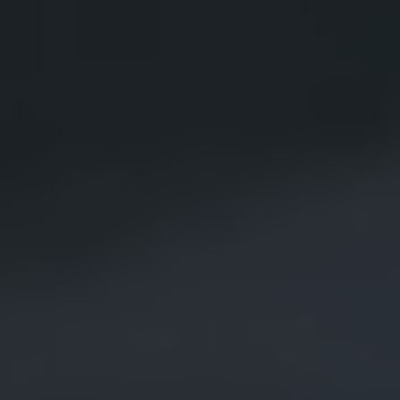
Återvinning
Certificates of Conformity
Volkswagen Camper Centers
Våra serviceverkstäder
Elbilar & laddning
Klimatpremie för lätta lastbilar
Laddning
Laddlösningar för företag
Laddlösningar för privatpersoner
Laddtidskalkylatorn
Tips för längre räckvidd
Service för elbilar
Räckviddskalkylator
Laddtidskalkylatorn
Om oss
Hållbarhet
Samhällsansvar
Miljö
Transportmagasinet
Nyheter
Elbilar & laddning
Tips
Företag & förare
Retro
Reportage