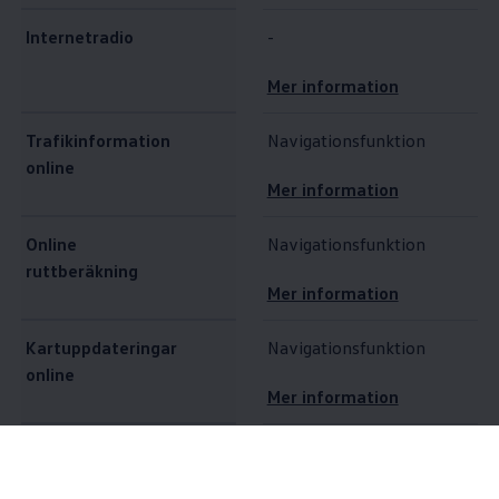
Internetradio
-
Mer information
Trafikinformation
Navigationsfunktion
online
Mer information
Online
Navigationsfunktion
ruttberäkning
Mer information
Kartuppdateringar
Navigationsfunktion
online
Mer information
Destinations- och
Navigationsfunktion
ruttimport online