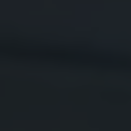
Våra återförsäljare
Äga
Uppkopplade bilar
VW Connect
Aktivera VW Connect
Mjukvaruuppdateringar
Fleet Interface Data
Nedstängning av 2G/3G-nätet
Kartuppdateringar
Garantier och assistans
Digitala instruktionsböcker
Service och underhåll
Originalservice
Originalservice 4+
Originalservice 8+
Basservice
Service för elbilar
Skadereparation
Mjukvaruuppdateringar
Vikariebil
Glas och sikt
Team Transportbilar
Tillbehör
XTL-bränsle
WLTP