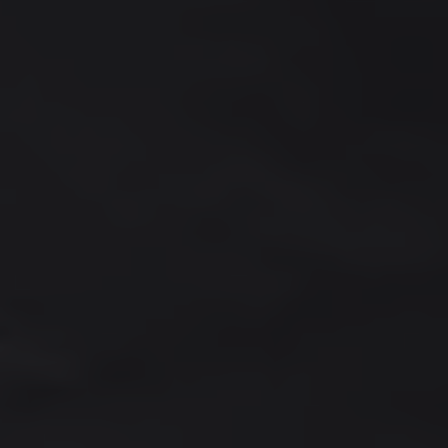
Bilmodeller
Team Transportbilar
Vanlife
Nostalgi
Folkabussens historia
Fem generationer Caddy
4MOTION fyrhjulsdrift
Säkerhet och förarassistans
Självkörande bilar
Lediga jobb hos våra Auktoriserade Servicepartners
Återkallelse av Takata-krockkuddar
Hjälp och support
Dieselfrågan
Finansiering & Serviceavtal
Försäkring
Kontakta en återförsäljare
MobilitetsGaranti och MaxiMil
Visselblåsning
Övriga ärenden