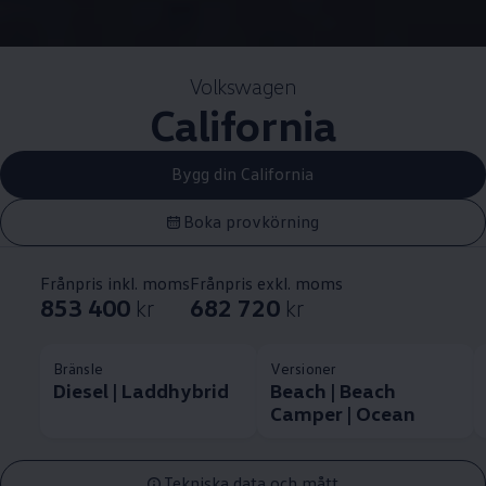
Volkswagen
California
Bygg din California
Boka provkörning
Frånpris inkl. moms
Frånpris exkl. moms
853 400
kr
682 720
kr
Bränsle
Versioner
Diesel | Laddhybrid
Beach | Beach
Camper | Ocean
Tekniska data och mått