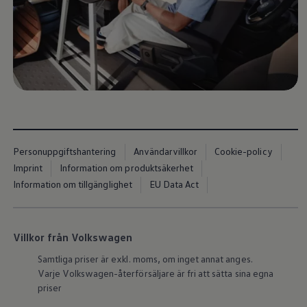
Våra återförsäljare
Äga
Uppkopplade bilar
VW Connect
Aktivera VW Connect
Mjukvaruuppdateringar
Fleet Interface Data
Nedstängning av 2G/3G-nätet
Kartuppdateringar
Garantier och assistans
Digitala instruktionsböcker
Service och underhåll
Personuppgiftshantering
Användarvillkor
Cookie-policy
Originalservice
Originalservice 4+
Imprint
Information om produktsäkerhet
Originalservice 8+
Information om tillgänglighet
EU Data Act
Basservice
Service för elbilar
Skadereparation
Mjukvaruuppdateringar
Villkor från Volkswagen
Vikariebil
Glas och sikt
Samtliga priser är exkl. moms, om inget annat anges.
Team Transportbilar
Varje
Volkswagen
-återförsäljare är fri att sätta sina egna
Tillbehör
priser
XTL-bränsle
WLTP