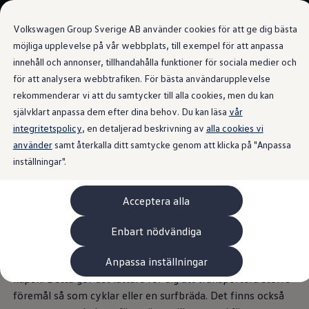
Våra bilar
Volkswagen Group Sverige AB använder cookies för att ge dig bästa
Bygg din bil
Nya och begagnade lagerbilar
möjliga upplevelse på vår webbplats, till exempel för att anpassa
Vilken bil passar dig?
innehåll och annonser, tillhandahålla funktioner för sociala medier och
Gå till
Gå till
7- och 9-sitsiga familjebilar
för att analysera webbtrafiken. För bästa användarupplevelse
huvudinnehåll
sidfot
Camping- och husbilar
Flexibelt sätessystem
Elbilar
rekommenderar vi att du samtycker till alla cookies, men du kan
Laddhybrider
självklart anpassa dem efter dina behov. Du kan läsa
vår
Minibussar och MPV
integritetspolicy
, en detaljerad beskrivning av
Pickup och flakbilar
alla cookies vi
Skåpbilar
använder
samt återkalla ditt samtycke genom att klicka på "Anpassa
Det ska vara enkelt att
Transportbilar
inställningar".
Begagnade bilar
Certifierade begagnade bilar
möblera om
Bygg din Volkswagen
Acceptera alla
Köpa
Erbjudanden & Editions
Leasa ID. Buzz Cargo Edition
I nya California sitter du inte bara bekvämare utan också
Enbart nödvändiga
ID. Buzz Sweden Olympic Edition
mer flexibelt. Detta beror främst på de enskilda sätena,
Transporter Twin Cabin Salming Edition
Anpassa inställningar
som enkelt kan flyttas, vändas eller tas bort individuellt i
Crafter Compact Edition
Crafter VolyMax Edition
kupén. Detta gör det lättare för dig att transportera större
Lagerfynda Caddy Cargo
föremål så som cyklar eller en surfbräda. Det finns också
Service för 110 öre/milen