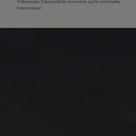
Volkswagen
Transportbilar reserverar sig för eventuella
Återvinning
felskrivningar.
Certificates of Conformity
Volkswagen Camper Centers
Våra serviceverkstäder
Elbilar & laddning
Klimatpremie för lätta lastbilar
Laddning
Laddlösningar för företag
Laddlösningar för privatpersoner
Laddtidskalkylatorn
Tips för längre räckvidd
Service för elbilar
Räckviddskalkylator
Laddtidskalkylatorn
Om oss
Hållbarhet
Samhällsansvar
Miljö
Transportmagasinet
Nyheter
Elbilar & laddning
Tips
Företag & förare
Retro
Reportage