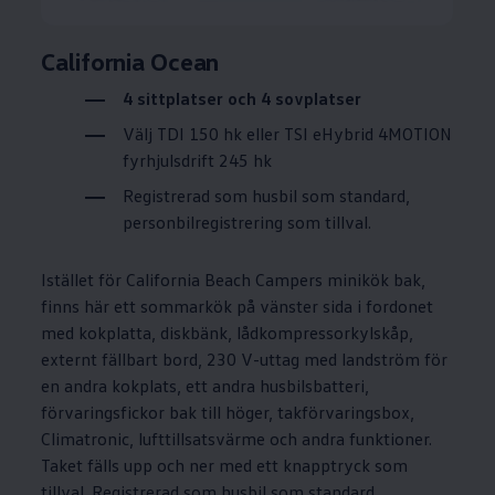
California Ocean
4 sittplatser och 4 sovplatser
Välj TDI 150 hk eller TSI eHybrid 4MOTION
fyrhjulsdrift 245 hk
Registrerad som husbil som standard,
personbilregistrering som tillval.
Istället för California Beach Campers minikök bak,
finns här ett sommarkök på vänster sida i fordonet
med kokplatta, diskbänk, lådkompressorkylskåp,
externt fällbart bord, 230 V-uttag med landström för
en andra kokplats, ett andra husbilsbatteri,
förvaringsfickor bak till höger, takförvaringsbox,
Climatronic, lufttillsatsvärme och andra funktioner.
Taket fälls upp och ner med ett knapptryck som
tillval. Registrerad som husbil som standard,