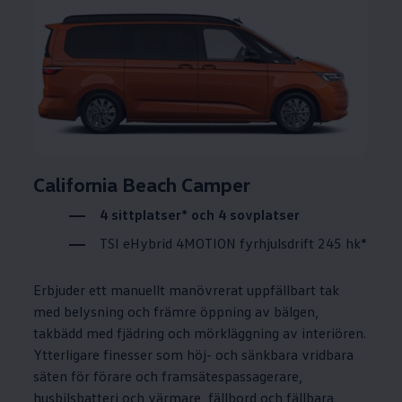
California Beach Camper
4 sittplatser* och 4 sovplatser
TSI eHybrid 4MOTION fyrhjulsdrift 245 hk*
Erbjuder ett manuellt manövrerat uppfällbart tak
med belysning och främre öppning av bälgen,
takbädd med fjädring och mörkläggning av interiören.
Ytterligare finesser som höj- och sänkbara vridbara
säten för förare och framsätespassagerare,
husbilsbatteri och värmare, fällbord och fällbara