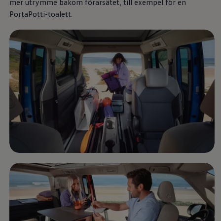
mer utrymme bakom förarsätet, till exempel för en
Nya lagerbilar
Påbyggnationer
PortaPotti-toalett.
Våra påbyggare
Populära lösningar
Finansiering och serviceavtal
Leasing
Lån
Serviceavtal
Försäkring
Begagnade bilar
Hitta begagnad bil
Volkswagen Approved
Finansiera med Volkswagen Choice
Team Transportbilar
Biltester och recensioner
Amarok
Caddy
California
Caravelle
Crafter
Grand California
ID. Buzz
Multivan
Transporter
Volkswagen Camper Centers