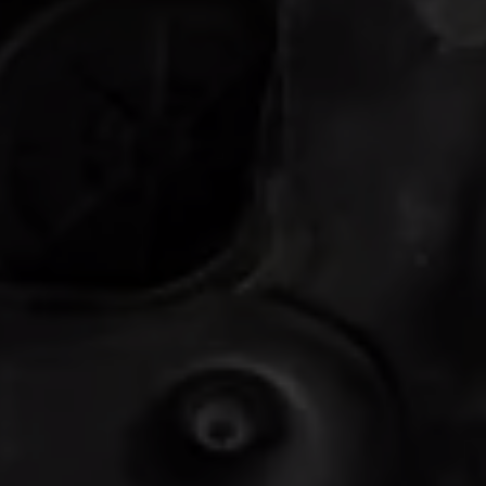
Våra återförsäljare
Äga
Uppkopplade bilar
VW Connect
Aktivera VW Connect
Mjukvaruuppdateringar
Fleet Interface Data
Nedstängning av 2G/3G-nätet
Kartuppdateringar
Garantier och assistans
Digitala instruktionsböcker
Service och underhåll
Originalservice
Originalservice 4+
Originalservice 8+
Basservice
Service för elbilar
Skadereparation
Mjukvaruuppdateringar
Vikariebil
Glas och sikt
Team Transportbilar
Tillbehör
XTL-bränsle
WLTP