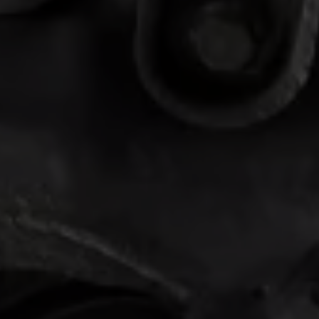
Nya lagerbilar
Påbyggnationer
Våra påbyggare
Populära lösningar
Finansiering och serviceavtal
Leasing
Lån
Serviceavtal
Försäkring
Begagnade bilar
Hitta begagnad bil
Volkswagen Approved
Finansiera med Volkswagen Choice
Team Transportbilar
Biltester och recensioner
Amarok
Caddy
California
Caravelle
Crafter
Grand California
ID. Buzz
Multivan
Transporter
Volkswagen Camper Centers