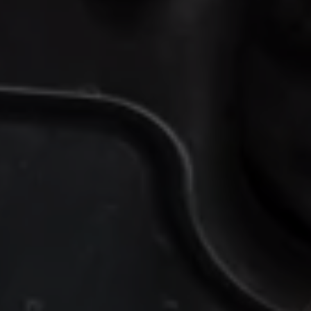
Återvinning
Certificates of Conformity
Volkswagen Camper Centers
Våra serviceverkstäder
Elbilar & laddning
Klimatpremie för lätta lastbilar
Laddning
Laddlösningar för företag
Laddlösningar för privatpersoner
Laddtidskalkylatorn
Tips för längre räckvidd
Service för elbilar
Räckviddskalkylator
Laddtidskalkylatorn
Om oss
Hållbarhet
Samhällsansvar
Miljö
Transportmagasinet
Nyheter
Elbilar & laddning
Tips
Företag & förare
Retro
Reportage