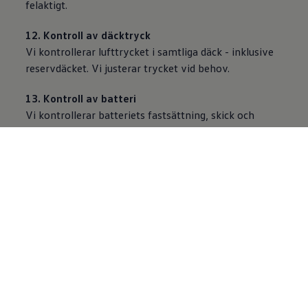
felaktigt.
12. Kontroll av däcktryck
Vi kontrollerar lufttrycket i samtliga däck - inklusive
reservdäcket. Vi justerar trycket vid behov.
13. Kontroll av batteri
Vi kontrollerar batteriets fastsättning, skick och
syranivå. Vid behov fyller vi på med destillerat
vatten.
14. Kontroll av elektriska förbrukare
Vi kontrollerar att strålkastare, bakljus, blinkers,
innerbelysning och liknande elektrisk utrustning
fungerar.
15. Kontroll av strålkastare
Vi kontrollerar att strålkastarna fungerar.
16. Kontroll av torkar-/spolarsystem