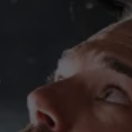
Bilmodeller
Team Transportbilar
Vanlife
Nostalgi
Folkabussens historia
Fem generationer Caddy
4MOTION fyrhjulsdrift
Säkerhet och förarassistans
Självkörande bilar
Lediga jobb hos våra Auktoriserade Servicepartners
Återkallelse av Takata-krockkuddar
Hjälp och support
Dieselfrågan
Finansiering & Serviceavtal
Försäkring
Kontakta en återförsäljare
MobilitetsGaranti och MaxiMil
Visselblåsning
Övriga ärenden