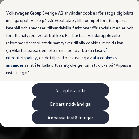
Våra bilar
Transportbilar
Volkswagen Group Sverige AB använder cookies för att ge dig bästa
Bygg din bil
Nya och begagnade lagerbilar
möjliga upplevelse på vår webbplats, till exempel för att anpassa
Vilken bil passar dig?
innehåll och annonser, tillhandahålla funktioner för sociala medier och
Gå till
Gå till
7- och 9-sitsiga familjebilar
för att analysera webbtrafiken. För bästa användarupplevelse
huvudinnehåll
sidfot
Camping- och husbilar
Elbilar
rekommenderar vi att du samtycker till alla cookies, men du kan
Laddhybrider
självklart anpassa dem efter dina behov. Du kan läsa
vår
Minibussar och MPV
integritetspolicy
, en detaljerad beskrivning av
Pickup och flakbilar
alla cookies vi
Skåpbilar
använder
samt återkalla ditt samtycke genom att klicka på "Anpassa
Transportbilar
inställningar".
Begagnade bilar
Certifierade begagnade bilar
Bygg din Volkswagen
Acceptera alla
Köpa
Erbjudanden & Editions
Leasa ID. Buzz Cargo Edition
Enbart nödvändiga
ID. Buzz Sweden Olympic Edition
Transporter Twin Cabin Salming Edition
Anpassa inställningar
Crafter Compact Edition
Crafter VolyMax Edition
Lagerfynda Caddy Cargo
Service för 110 öre/milen