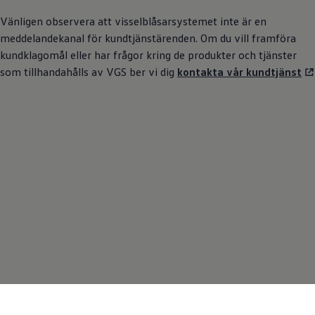
Bilmodeller
Vänligen observera att visselblåsarsystemet inte är en
Team Transportbilar
Vanlife
meddelandekanal för kundtjänstärenden. Om du vill framföra
Nostalgi
kundklagomål eller har frågor kring de produkter och tjänster
Folkabussens historia
som tillhandahålls av VGS ber vi dig
kontakta vår kundtjänst
Fem generationer Caddy
4MOTION fyrhjulsdrift
Säkerhet och förarassistans
Självkörande bilar
Lediga jobb hos våra Auktoriserade Servicepartners
Återkallelse av Takata-krockkuddar
Hjälp och support
Dieselfrågan
Finansiering & Serviceavtal
Försäkring
Kontakta en återförsäljare
MobilitetsGaranti och MaxiMil
Visselblåsning
Övriga ärenden
Våra bilar