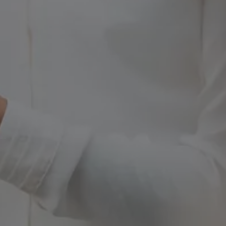
Våra återförsäljare
Äga
Uppkopplade bilar
VW Connect
Aktivera VW Connect
Mjukvaruuppdateringar
Fleet Interface Data
Nedstängning av 2G/3G-nätet
Kartuppdateringar
Garantier och assistans
Digitala instruktionsböcker
Service och underhåll
Originalservice
Originalservice 4+
Originalservice 8+
Basservice
Service för elbilar
Skadereparation
Mjukvaruuppdateringar
Vikariebil
Glas och sikt
Team Transportbilar
Tillbehör
XTL-bränsle
WLTP