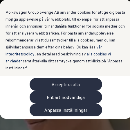
Våra bilar
Transportbilar
Volkswagen Group Sverige AB använder cookies för att ge dig bästa
Bygg din bil
Nya och begagnade lagerbilar
möjliga upplevelse på vår webbplats, till exempel för att anpassa
Vilken bil passar dig?
innehåll och annonser, tillhandahålla funktioner för sociala medier och
Gå till
Gå till
7- och 9-sitsiga familjebilar
för att analysera webbtrafiken. För bästa användarupplevelse
huvudinnehåll
sidfot
Camping- och husbilar
Elbilar
rekommenderar vi att du samtycker till alla cookies, men du kan
Laddhybrider
självklart anpassa dem efter dina behov. Du kan läsa
vår
Minibussar och MPV
integritetspolicy
, en detaljerad beskrivning av
Pickup och flakbilar
alla cookies vi
Skåpbilar
använder
samt återkalla ditt samtycke genom att klicka på "Anpassa
Transportbilar
inställningar".
Begagnade bilar
Certifierade begagnade bilar
Bygg din Volkswagen
Acceptera alla
Köpa
Erbjudanden & Editions
Leasa ID. Buzz Cargo Edition
Enbart nödvändiga
ID. Buzz Sweden Olympic Edition
Transporter Twin Cabin Salming Edition
Anpassa inställningar
Crafter Compact Edition
Crafter VolyMax Edition
Lagerfynda Caddy Cargo
Service för 110 öre/milen