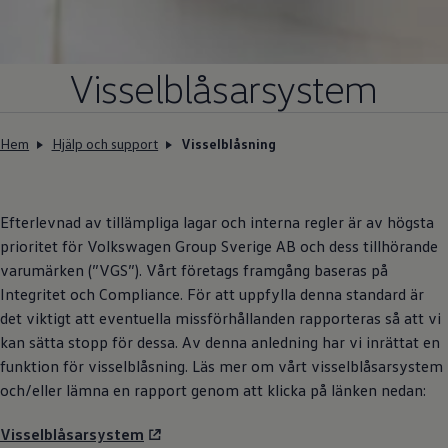
Återvinning
Certificates of Conformity
Volkswagen Camper Centers
Våra serviceverkstäder
Visselblåsarsystem
Elbilar & laddning
Klimatpremie för lätta lastbilar
Laddning
Laddlösningar för företag
Hem
Hjälp och support
Visselblåsning
Laddlösningar för privatpersoner
Laddtidskalkylatorn
Tips för längre räckvidd
Service för elbilar
Efterlevnad av tillämpliga lagar och interna regler är av högsta
Räckviddskalkylator
prioritet för
Volkswagen
Group Sverige AB och dess tillhörande
Laddtidskalkylatorn
Om oss
varumärken (”VGS”). Vårt företags framgång baseras på
Hållbarhet
Integritet och Compliance. För att uppfylla denna standard är
Samhällsansvar
det viktigt att eventuella missförhållanden rapporteras så att vi
Miljö
Transportmagasinet
kan sätta stopp för dessa. Av denna anledning har vi inrättat en
Nyheter
funktion för visselblåsning. Läs mer om vårt visselblåsarsystem
Elbilar & laddning
och/eller lämna en rapport genom att klicka på länken nedan:
Tips
Företag & förare
Retro
Visselblåsarsystem
Reportage