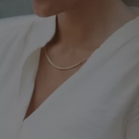
Nya lagerbilar
Påbyggnationer
Våra påbyggare
Populära lösningar
Finansiering och serviceavtal
Leasing
Lån
Serviceavtal
Försäkring
Begagnade bilar
Hitta begagnad bil
Volkswagen Approved
Finansiera med Volkswagen Choice
Team Transportbilar
Biltester och recensioner
Amarok
Caddy
California
Caravelle
Crafter
Grand California
ID. Buzz
Multivan
Transporter
Volkswagen Camper Centers