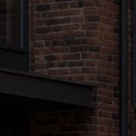
Nya lagerbilar
Påbyggnationer
Våra påbyggare
Populära lösningar
Finansiering och serviceavtal
Leasing
Lån
Serviceavtal
Försäkring
Begagnade bilar
Hitta begagnad bil
Volkswagen Approved
Finansiera med Volkswagen Choice
Team Transportbilar
Biltester och recensioner
Amarok
Caddy
California
Caravelle
Crafter
Grand California
ID. Buzz
Multivan
Transporter
Volkswagen Camper Centers