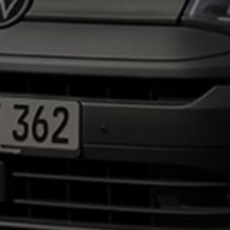
Bilmodeller
Team Transportbilar
Vanlife
Nostalgi
Folkabussens historia
Fem generationer Caddy
4MOTION fyrhjulsdrift
Säkerhet och förarassistans
Självkörande bilar
Lediga jobb hos våra Auktoriserade Servicepartners
Återkallelse av Takata-krockkuddar
Hjälp och support
Dieselfrågan
Finansiering & Serviceavtal
Försäkring
Kontakta en återförsäljare
MobilitetsGaranti och MaxiMil
Visselblåsning
Övriga ärenden