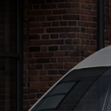
Våra återförsäljare
Äga
Uppkopplade bilar
VW Connect
Aktivera VW Connect
Mjukvaruuppdateringar
Fleet Interface Data
Nedstängning av 2G/3G-nätet
Kartuppdateringar
Garantier och assistans
Digitala instruktionsböcker
Service och underhåll
Originalservice
Originalservice 4+
Originalservice 8+
Basservice
Service för elbilar
Skadereparation
Mjukvaruuppdateringar
Vikariebil
Glas och sikt
Team Transportbilar
Tillbehör
XTL-bränsle
WLTP