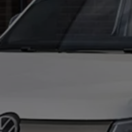
Återvinning
Certificates of Conformity
Volkswagen Camper Centers
Våra serviceverkstäder
Elbilar & laddning
Klimatpremie för lätta lastbilar
Laddning
Laddlösningar för företag
Laddlösningar för privatpersoner
Laddtidskalkylatorn
Tips för längre räckvidd
Service för elbilar
Räckviddskalkylator
Laddtidskalkylatorn
Om oss
Hållbarhet
Samhällsansvar
Miljö
Transportmagasinet
Nyheter
Elbilar & laddning
Tips
Företag & förare
Retro
Reportage