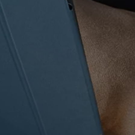
Återvinning
Certificates of Conformity
Volkswagen Camper Centers
Våra serviceverkstäder
Elbilar & laddning
Klimatpremie för lätta lastbilar
Laddning
Laddlösningar för företag
Laddlösningar för privatpersoner
Laddtidskalkylatorn
Tips för längre räckvidd
Service för elbilar
Räckviddskalkylator
Laddtidskalkylatorn
Om oss
Hållbarhet
Samhällsansvar
Miljö
Transportmagasinet
Nyheter
Elbilar & laddning
Tips
Företag & förare
Retro
Reportage