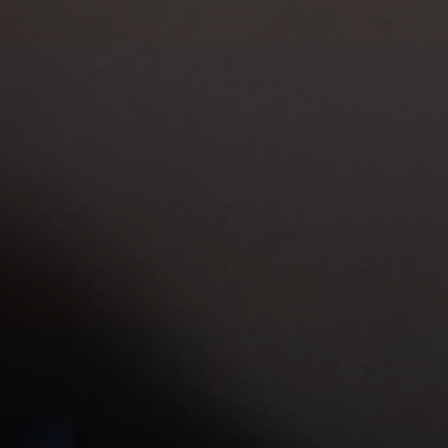
Nya lagerbilar
Påbyggnationer
Våra påbyggare
Populära lösningar
Finansiering och serviceavtal
Leasing
Lån
Serviceavtal
Försäkring
Begagnade bilar
Hitta begagnad bil
Volkswagen Approved
Finansiera med Volkswagen Choice
Team Transportbilar
Biltester och recensioner
Amarok
Caddy
California
Caravelle
Crafter
Grand California
ID. Buzz
Multivan
Transporter
Volkswagen Camper Centers