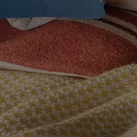
Bilmodeller
Team Transportbilar
Vanlife
Nostalgi
Folkabussens historia
Fem generationer Caddy
4MOTION fyrhjulsdrift
Säkerhet och förarassistans
Självkörande bilar
Lediga jobb hos våra Auktoriserade Servicepartners
Återkallelse av Takata-krockkuddar
Hjälp och support
Dieselfrågan
Finansiering & Serviceavtal
Försäkring
Kontakta en återförsäljare
MobilitetsGaranti och MaxiMil
Visselblåsning
Övriga ärenden