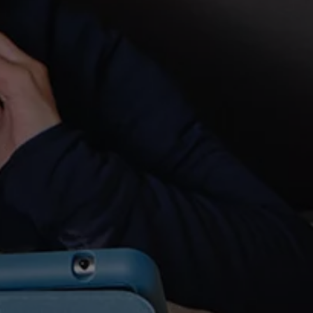
Våra återförsäljare
Äga
Uppkopplade bilar
VW Connect
Aktivera VW Connect
Mjukvaruuppdateringar
Fleet Interface Data
Nedstängning av 2G/3G-nätet
Kartuppdateringar
Garantier och assistans
Digitala instruktionsböcker
Service och underhåll
Originalservice
Originalservice 4+
Originalservice 8+
Basservice
Service för elbilar
Skadereparation
Mjukvaruuppdateringar
Vikariebil
Glas och sikt
Team Transportbilar
Tillbehör
XTL-bränsle
WLTP