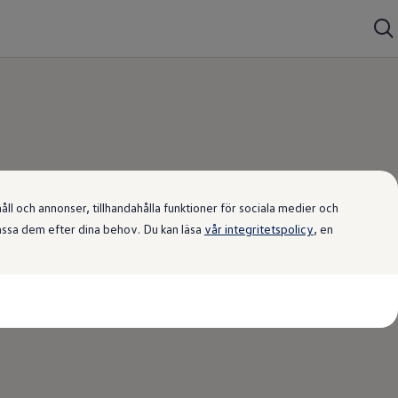
ilar till salu
l och annonser, tillhandahålla funktioner för sociala medier och
passa dem efter dina behov. Du kan läsa
vår integritetspolicy
, en
lar och pickups med snabb leverans.