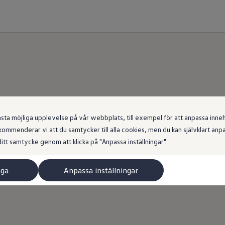
e
Volkswagen
Transportb
 möjliga upplevelse på vår webbplats, till exempel för att anpassa innehål
ommenderar vi att du samtycker till alla cookies, men du kan självklart an
itt samtycke genom att klicka på "Anpassa inställningar".
i lager. Begagnade skåpbilar, minibussar, campingbi
iga
Anpassa inställningar