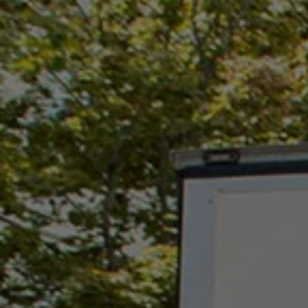
Nya lagerbilar
Påbyggnationer
Våra påbyggare
Populära lösningar
Finansiering och serviceavtal
Leasing
Lån
Serviceavtal
Försäkring
Begagnade bilar
Hitta begagnad bil
Volkswagen Approved
Finansiera med Volkswagen Choice
Team Transportbilar
Biltester och recensioner
Amarok
Caddy
California
Caravelle
Crafter
Grand California
ID. Buzz
Multivan
Transporter
Volkswagen Camper Centers