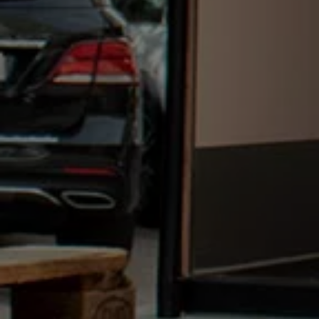
Bilmodeller
Team Transportbilar
Vanlife
Nostalgi
Folkabussens historia
Fem generationer Caddy
4MOTION fyrhjulsdrift
Säkerhet och förarassistans
Självkörande bilar
Lediga jobb hos våra Auktoriserade Servicepartners
Återkallelse av Takata-krockkuddar
Hjälp och support
Dieselfrågan
Finansiering & Serviceavtal
Försäkring
Kontakta en återförsäljare
MobilitetsGaranti och MaxiMil
Visselblåsning
Övriga ärenden