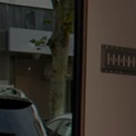
Återvinning
Certificates of Conformity
Volkswagen Camper Centers
Våra serviceverkstäder
Elbilar & laddning
Klimatpremie för lätta lastbilar
Laddning
Laddlösningar för företag
Laddlösningar för privatpersoner
Laddtidskalkylatorn
Tips för längre räckvidd
Service för elbilar
Räckviddskalkylator
Laddtidskalkylatorn
Om oss
Hållbarhet
Samhällsansvar
Miljö
Transportmagasinet
Nyheter
Elbilar & laddning
Tips
Företag & förare
Retro
Reportage