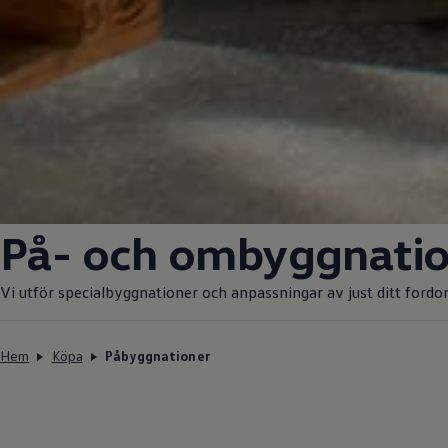
På- och ombyggnati
Vi utför specialbyggnationer och anpassningar av just ditt fordo
Hem
Köpa
Påbyggnationer