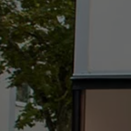
Våra återförsäljare
Äga
Uppkopplade bilar
VW Connect
Aktivera VW Connect
Mjukvaruuppdateringar
Fleet Interface Data
Nedstängning av 2G/3G-nätet
Kartuppdateringar
Garantier och assistans
Digitala instruktionsböcker
Service och underhåll
Originalservice
Originalservice 4+
Originalservice 8+
Basservice
Service för elbilar
Skadereparation
Mjukvaruuppdateringar
Vikariebil
Glas och sikt
Team Transportbilar
Tillbehör
XTL-bränsle
WLTP