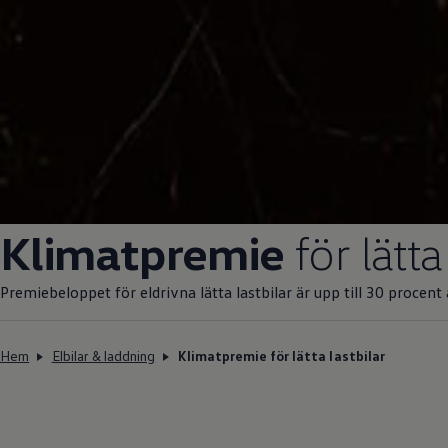
Klimatpremie
för lätta
Premiebeloppet för eldrivna lätta lastbilar är upp till 30 procen
Hem
Elbilar & laddning
Klimatpremie för lätta lastbilar