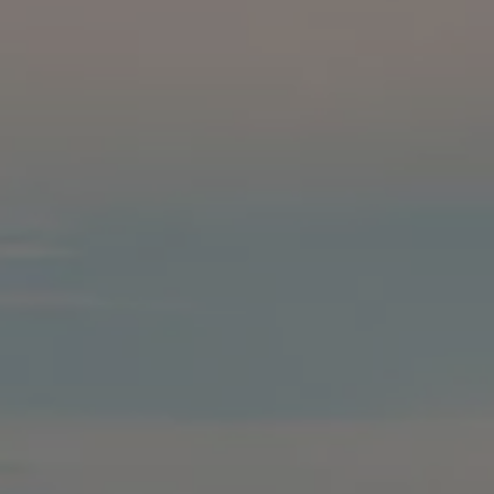
Våra återförsäljare
Äga
Uppkopplade bilar
VW Connect
Aktivera VW Connect
Mjukvaruuppdateringar
Fleet Interface Data
Nedstängning av 2G/3G-nätet
Kartuppdateringar
Garantier och assistans
Digitala instruktionsböcker
Service och underhåll
Originalservice
Originalservice 4+
Originalservice 8+
Basservice
Service för elbilar
Skadereparation
Mjukvaruuppdateringar
Vikariebil
Glas och sikt
Team Transportbilar
Tillbehör
XTL-bränsle
WLTP