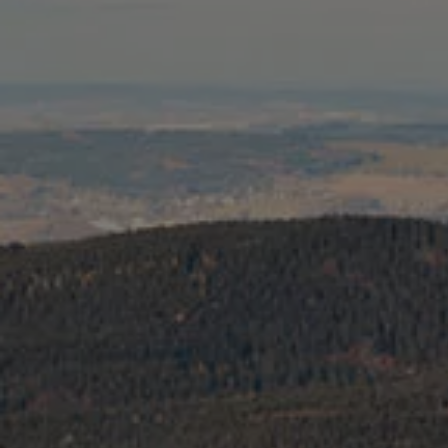
Återvinning
Certificates of Conformity
Volkswagen Camper Centers
Våra serviceverkstäder
Elbilar & laddning
Klimatpremie för lätta lastbilar
Laddning
Laddlösningar för företag
Laddlösningar för privatpersoner
Laddtidskalkylatorn
Tips för längre räckvidd
Service för elbilar
Räckviddskalkylator
Laddtidskalkylatorn
Om oss
Hållbarhet
Samhällsansvar
Miljö
Transportmagasinet
Nyheter
Elbilar & laddning
Tips
Företag & förare
Retro
Reportage