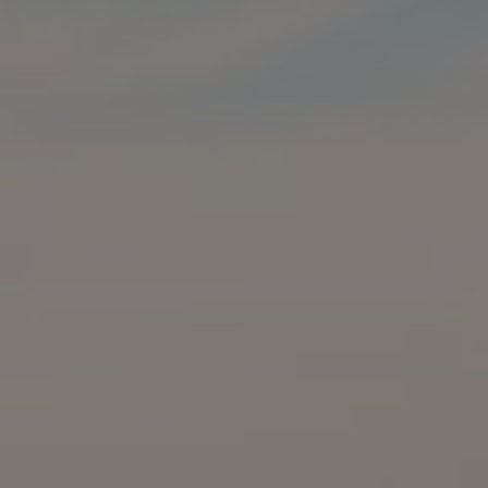
Nya lagerbilar
Påbyggnationer
Våra påbyggare
Populära lösningar
Finansiering och serviceavtal
Leasing
Lån
Serviceavtal
Försäkring
Begagnade bilar
Hitta begagnad bil
Volkswagen Approved
Finansiera med Volkswagen Choice
Team Transportbilar
Biltester och recensioner
Amarok
Caddy
California
Caravelle
Crafter
Grand California
ID. Buzz
Multivan
Transporter
Volkswagen Camper Centers