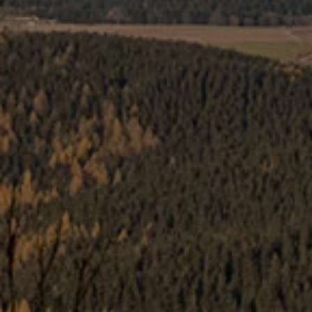
Bilmodeller
Team Transportbilar
Vanlife
Nostalgi
Folkabussens historia
Fem generationer Caddy
4MOTION fyrhjulsdrift
Säkerhet och förarassistans
Självkörande bilar
Lediga jobb hos våra Auktoriserade Servicepartners
Återkallelse av Takata-krockkuddar
Hjälp och support
Dieselfrågan
Finansiering & Serviceavtal
Försäkring
Kontakta en återförsäljare
MobilitetsGaranti och MaxiMil
Visselblåsning
Övriga ärenden