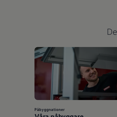
Våra återförsäljare
Äga
Uppkopplade bilar
VW Connect
Aktivera VW Connect
Mjukvaruuppdateringar
De
Fleet Interface Data
Nedstängning av 2G/3G-nätet
Kartuppdateringar
Garantier och assistans
Digitala instruktionsböcker
Service och underhåll
Originalservice
Originalservice 4+
Originalservice 8+
Basservice
Service för elbilar
Skadereparation
Mjukvaruuppdateringar
Vikariebil
Glas och sikt
Team Transportbilar
Tillbehör
Påbyggnationer
XTL-bränsle
Våra påbyggare
WLTP