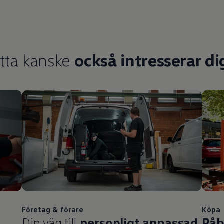
tta kanske
också intresserar dig
Företag & förare
Köpa
Din väg till
personligt anpassad
Påb