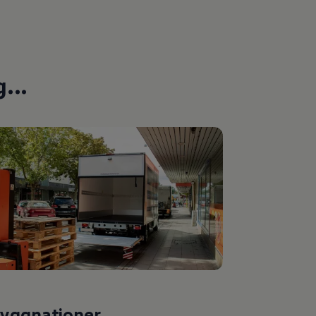
...
yggnationer