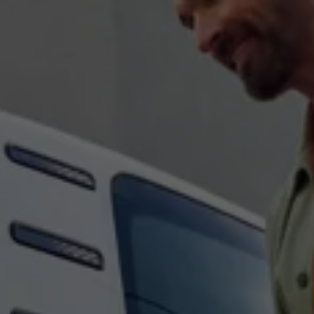
Våra återförsäljare
Äga
Uppkopplade bilar
VW Connect
Aktivera VW Connect
Mjukvaruuppdateringar
Fleet Interface Data
Nedstängning av 2G/3G-nätet
Kartuppdateringar
Garantier och assistans
Digitala instruktionsböcker
Service och underhåll
Originalservice
Originalservice 4+
Originalservice 8+
Basservice
Service för elbilar
Skadereparation
Mjukvaruuppdateringar
Vikariebil
Glas och sikt
Team Transportbilar
Tillbehör
XTL-bränsle
WLTP