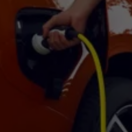
Bilmodeller
Team Transportbilar
Vanlife
Nostalgi
Folkabussens historia
Fem generationer Caddy
4MOTION fyrhjulsdrift
Säkerhet och förarassistans
Självkörande bilar
Lediga jobb hos våra Auktoriserade Servicepartners
Återkallelse av Takata-krockkuddar
Hjälp och support
Dieselfrågan
Finansiering & Serviceavtal
Försäkring
Kontakta en återförsäljare
MobilitetsGaranti och MaxiMil
Visselblåsning
Övriga ärenden