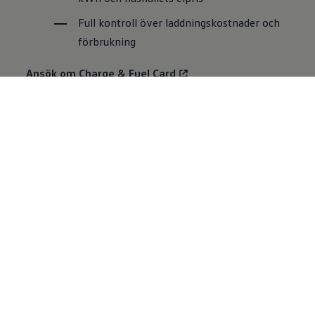
Full kontroll över laddningskostnader och
förbrukning
Ansök om Charge & Fuel Card
2.
Ett erbjudande från Logpay Transport Services GmbH,
ett dotterbolag till
Volkswagen
Financial Services AG.
Installation av laddbox
Senare i år (2023) kommer vi att kunna erbjuda en
paketlösning som både inkluderar laddbox och
installationshjälp.
Prata gärna med
din återförsäljare
för mer
information kring installation av laddbox.