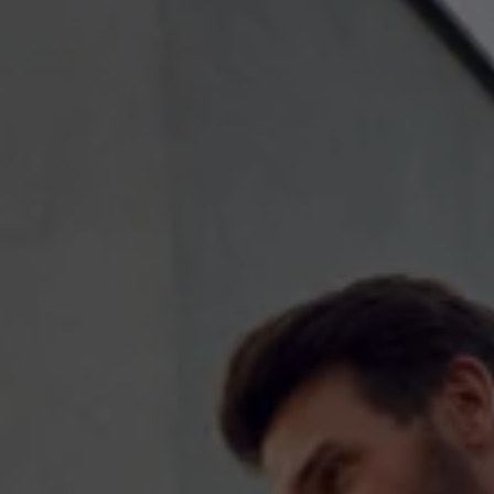
Nya lagerbilar
Påbyggnationer
Våra påbyggare
Populära lösningar
Finansiering och serviceavtal
Leasing
Lån
Serviceavtal
Försäkring
Begagnade bilar
Hitta begagnad bil
Volkswagen Approved
Finansiera med Volkswagen Choice
Team Transportbilar
Biltester och recensioner
Amarok
Caddy
California
Caravelle
Crafter
Grand California
ID. Buzz
Multivan
Transporter
Volkswagen Camper Centers