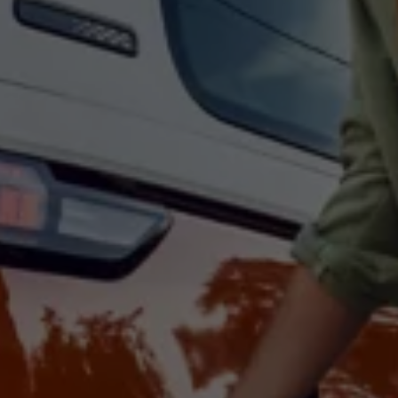
Återvinning
Certificates of Conformity
Volkswagen Camper Centers
Våra serviceverkstäder
Elbilar & laddning
Klimatpremie för lätta lastbilar
Laddning
Laddlösningar för företag
Laddlösningar för privatpersoner
Laddtidskalkylatorn
Tips för längre räckvidd
Service för elbilar
Räckviddskalkylator
Laddtidskalkylatorn
Om oss
Hållbarhet
Samhällsansvar
Miljö
Transportmagasinet
Nyheter
Elbilar & laddning
Tips
Företag & förare
Retro
Reportage