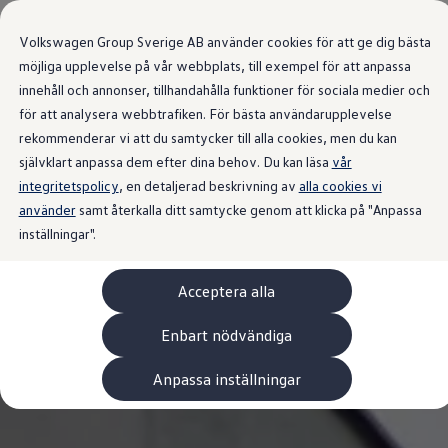
Våra bilar
Transportbilar
Volkswagen Group Sverige AB använder cookies för att ge dig bästa
Bygg din bil
Nya och begagnade lagerbilar
möjliga upplevelse på vår webbplats, till exempel för att anpassa
Vilken bil passar dig?
innehåll och annonser, tillhandahålla funktioner för sociala medier och
Gå till
Gå till
7- och 9-sitsiga familjebilar
för att analysera webbtrafiken. För bästa användarupplevelse
huvudinnehåll
sidfot
Camping- och husbilar
Elbilar
rekommenderar vi att du samtycker till alla cookies, men du kan
Laddhybrider
självklart anpassa dem efter dina behov. Du kan läsa
vår
Minibussar och MPV
integritetspolicy
, en detaljerad beskrivning av
Pickup och flakbilar
alla cookies vi
Skåpbilar
använder
samt återkalla ditt samtycke genom att klicka på "Anpassa
Transportbilar
inställningar".
Begagnade bilar
Certifierade begagnade bilar
Bygg din Volkswagen
Acceptera alla
Köpa
Erbjudanden & Editions
Leasa ID. Buzz Cargo Edition
Enbart nödvändiga
ID. Buzz Sweden Olympic Edition
Transporter Twin Cabin Salming Edition
Anpassa inställningar
Crafter Compact Edition
Crafter VolyMax Edition
Lagerfynda Caddy Cargo
Service för 110 öre/milen