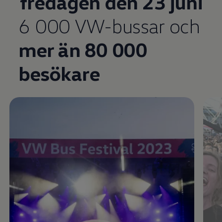
fredagen den 23 juni
Enable fullscreen mode
6 000 VW-bussar och
mer än 80 000
besökare