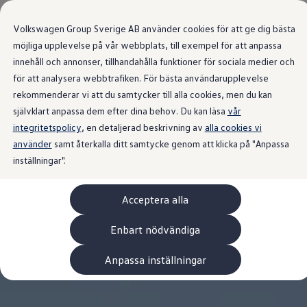
Våra bilar
Transportbilar
Volkswagen Group Sverige AB använder cookies för att ge dig bästa
Bygg din bil
Nya och begagnade lagerbilar
möjliga upplevelse på vår webbplats, till exempel för att anpassa
Vilken bil passar dig?
innehåll och annonser, tillhandahålla funktioner för sociala medier och
Gå till
Gå till
7- och 9-sitsiga familjebilar
för att analysera webbtrafiken. För bästa användarupplevelse
huvudinnehåll
sidfot
Camping- och husbilar
Elbilar
rekommenderar vi att du samtycker till alla cookies, men du kan
Laddhybrider
självklart anpassa dem efter dina behov. Du kan läsa
vår
Minibussar och MPV
integritetspolicy
, en detaljerad beskrivning av
Pickup och flakbilar
alla cookies vi
Skåpbilar
använder
samt återkalla ditt samtycke genom att klicka på "Anpassa
Transportbilar
inställningar".
Begagnade bilar
Certifierade begagnade bilar
Bygg din Volkswagen
Acceptera alla
Köpa
Erbjudanden & Editions
Leasa ID. Buzz Cargo Edition
Enbart nödvändiga
ID. Buzz Sweden Olympic Edition
Transporter Twin Cabin Salming Edition
Anpassa inställningar
Crafter Compact Edition
Crafter VolyMax Edition
Lagerfynda Caddy Cargo
Service för 110 öre/milen