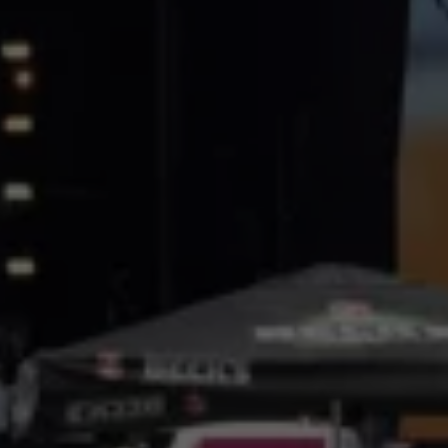
Bilmodeller
Team Transportbilar
Vanlife
Nostalgi
Folkabussens historia
Fem generationer Caddy
4MOTION fyrhjulsdrift
Säkerhet och förarassistans
Självkörande bilar
Lediga jobb hos våra Auktoriserade Servicepartners
Återkallelse av Takata-krockkuddar
Hjälp och support
Dieselfrågan
Finansiering & Serviceavtal
Försäkring
Kontakta en återförsäljare
MobilitetsGaranti och MaxiMil
Visselblåsning
Övriga ärenden