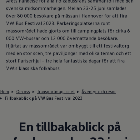
Årets händelse för alla Folkabussfans sammanföll med den
svenska midsommarhelgen. Mellan 23-25 juni samlades
över 80 000 besökare på mässan i Hannover för att fira
VW Bus Festival 2023. Parkeringsplatserna runt
mässområdet hade gjorts om till campingplats för cirka 6
000 VW-bussar och 12 000 övernattande besökare.
Hjärtat av mässområdet var ombyggt till ett festivaltorg
med en stor scen, tre paviljonger med olika teman och ett
stort Pariserhjul – tre hela fantastiska dagar för att fira
VW:s klassiska folkabuss.
Hem
Om oss
Transportmagasinet
Äventyr och resor
Tillbakablick på VW Bus Festival 2023
En tillbakablick på