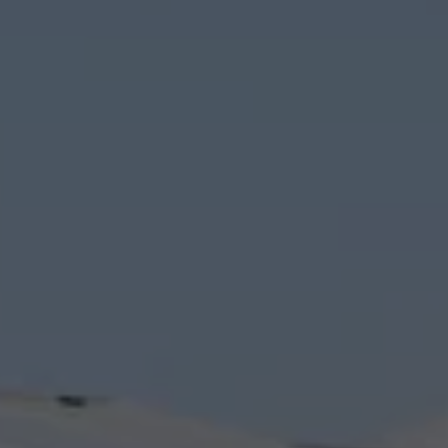
Våra återförsäljare
Äga
Uppkopplade bilar
VW Connect
Aktivera VW Connect
Mjukvaruuppdateringar
Fleet Interface Data
Nedstängning av 2G/3G-nätet
Kartuppdateringar
Garantier och assistans
Digitala instruktionsböcker
Service och underhåll
Originalservice
Originalservice 4+
Originalservice 8+
Basservice
Service för elbilar
Skadereparation
Mjukvaruuppdateringar
Vikariebil
Glas och sikt
Team Transportbilar
Tillbehör
XTL-bränsle
WLTP