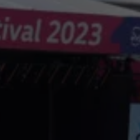
Återvinning
Certificates of Conformity
Volkswagen Camper Centers
Våra serviceverkstäder
Elbilar & laddning
Klimatpremie för lätta lastbilar
Laddning
Laddlösningar för företag
Laddlösningar för privatpersoner
Laddtidskalkylatorn
Tips för längre räckvidd
Service för elbilar
Räckviddskalkylator
Laddtidskalkylatorn
Om oss
Hållbarhet
Samhällsansvar
Miljö
Transportmagasinet
Nyheter
Elbilar & laddning
Tips
Företag & förare
Retro
Reportage