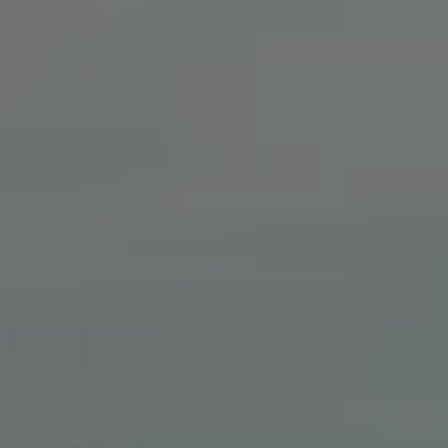
Nya lagerbilar
Påbyggnationer
Våra påbyggare
Populära lösningar
Finansiering och serviceavtal
Leasing
Lån
Serviceavtal
Försäkring
Begagnade bilar
Hitta begagnad bil
Volkswagen Approved
Finansiera med Volkswagen Choice
Team Transportbilar
Biltester och recensioner
Amarok
Caddy
California
Caravelle
Crafter
Grand California
ID. Buzz
Multivan
Transporter
Volkswagen Camper Centers