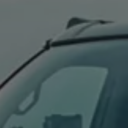
Våra återförsäljare
Äga
Uppkopplade bilar
VW Connect
Aktivera VW Connect
Mjukvaruuppdateringar
Fleet Interface Data
Nedstängning av 2G/3G-nätet
Kartuppdateringar
Garantier och assistans
Digitala instruktionsböcker
Service och underhåll
Originalservice
Originalservice 4+
Originalservice 8+
Basservice
Service för elbilar
Skadereparation
Mjukvaruuppdateringar
Vikariebil
Glas och sikt
Team Transportbilar
Tillbehör
XTL-bränsle
WLTP