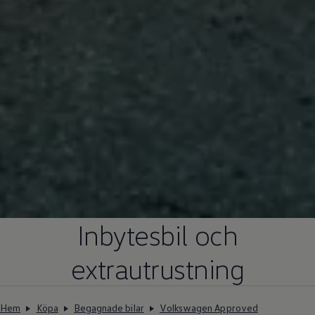
Inbytesbil och
extrautrustning
Hem
Köpa
Begagnade bilar
Volkswagen Approved