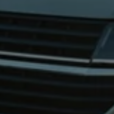
Bilmodeller
Team Transportbilar
Vanlife
Nostalgi
Folkabussens historia
Fem generationer Caddy
4MOTION fyrhjulsdrift
Säkerhet och förarassistans
Självkörande bilar
Lediga jobb hos våra Auktoriserade Servicepartners
Återkallelse av Takata-krockkuddar
Hjälp och support
Dieselfrågan
Finansiering & Serviceavtal
Försäkring
Kontakta en återförsäljare
MobilitetsGaranti och MaxiMil
Visselblåsning
Övriga ärenden