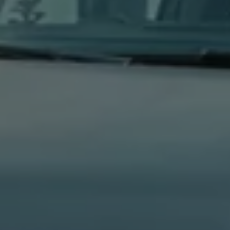
Återvinning
Certificates of Conformity
Volkswagen Camper Centers
Våra serviceverkstäder
Elbilar & laddning
Klimatpremie för lätta lastbilar
Laddning
Laddlösningar för företag
Laddlösningar för privatpersoner
Laddtidskalkylatorn
Tips för längre räckvidd
Service för elbilar
Räckviddskalkylator
Laddtidskalkylatorn
Om oss
Hållbarhet
Samhällsansvar
Miljö
Transportmagasinet
Nyheter
Elbilar & laddning
Tips
Företag & förare
Retro
Reportage