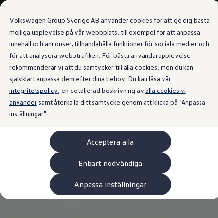
Våra bilar
Transportbilar
Volkswagen Group Sverige AB använder cookies för att ge dig bästa
Bygg din bil
Nya och begagnade lagerbilar
möjliga upplevelse på vår webbplats, till exempel för att anpassa
Vilken bil passar dig?
innehåll och annonser, tillhandahålla funktioner för sociala medier och
Gå till
Gå till
7- och 9-sitsiga familjebilar
för att analysera webbtrafiken. För bästa användarupplevelse
huvudinnehåll
sidfot
Camping- och husbilar
Elbilar
rekommenderar vi att du samtycker till alla cookies, men du kan
Laddhybrider
självklart anpassa dem efter dina behov. Du kan läsa
vår
Minibussar och MPV
integritetspolicy
, en detaljerad beskrivning av
Pickup och flakbilar
alla cookies vi
Skåpbilar
använder
samt återkalla ditt samtycke genom att klicka på "Anpassa
Transportbilar
inställningar".
Begagnade bilar
Certifierade begagnade bilar
Bygg din Volkswagen
Acceptera alla
Köpa
Erbjudanden & Editions
Leasa ID. Buzz Cargo Edition
Enbart nödvändiga
ID. Buzz Sweden Olympic Edition
Transporter Twin Cabin Salming Edition
Anpassa inställningar
Crafter Compact Edition
Crafter VolyMax Edition
Lagerfynda Caddy Cargo
Service för 110 öre/milen