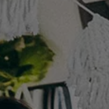
Våra återförsäljare
Äga
Uppkopplade bilar
VW Connect
Aktivera VW Connect
Mjukvaruuppdateringar
Fleet Interface Data
Nedstängning av 2G/3G-nätet
Kartuppdateringar
Garantier och assistans
Digitala instruktionsböcker
Service och underhåll
Originalservice
Originalservice 4+
Originalservice 8+
Basservice
Service för elbilar
Skadereparation
Mjukvaruuppdateringar
Vikariebil
Glas och sikt
Team Transportbilar
Tillbehör
XTL-bränsle
WLTP