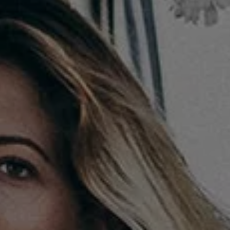
Återvinning
Certificates of Conformity
Volkswagen Camper Centers
Våra serviceverkstäder
Elbilar & laddning
Klimatpremie för lätta lastbilar
Laddning
Laddlösningar för företag
Laddlösningar för privatpersoner
Laddtidskalkylatorn
Tips för längre räckvidd
Service för elbilar
Räckviddskalkylator
Laddtidskalkylatorn
Om oss
Hållbarhet
Samhällsansvar
Miljö
Transportmagasinet
Nyheter
Elbilar & laddning
Tips
Företag & förare
Retro
Reportage