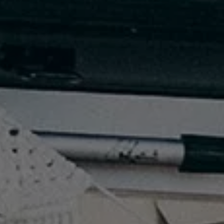
Nya lagerbilar
Påbyggnationer
Våra påbyggare
Populära lösningar
Finansiering och serviceavtal
Leasing
Lån
Serviceavtal
Försäkring
Begagnade bilar
Hitta begagnad bil
Volkswagen Approved
Finansiera med Volkswagen Choice
Team Transportbilar
Biltester och recensioner
Amarok
Caddy
California
Caravelle
Crafter
Grand California
ID. Buzz
Multivan
Transporter
Volkswagen Camper Centers