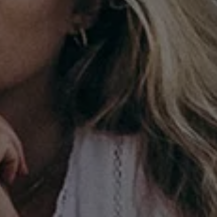
Bilmodeller
Team Transportbilar
Vanlife
Nostalgi
Folkabussens historia
Fem generationer Caddy
4MOTION fyrhjulsdrift
Säkerhet och förarassistans
Självkörande bilar
Lediga jobb hos våra Auktoriserade Servicepartners
Återkallelse av Takata-krockkuddar
Hjälp och support
Dieselfrågan
Finansiering & Serviceavtal
Försäkring
Kontakta en återförsäljare
MobilitetsGaranti och MaxiMil
Visselblåsning
Övriga ärenden