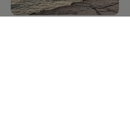
Magiska vattenfall och de kurvigaste
serpentinvägarna