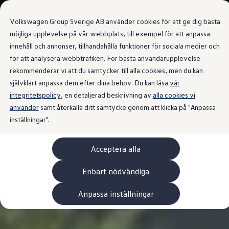
Våra bilar
Transportbilar
Volkswagen Group Sverige AB använder cookies för att ge dig bästa
Bygg din bil
Nya och begagnade lagerbilar
möjliga upplevelse på vår webbplats, till exempel för att anpassa
Vilken bil passar dig?
innehåll och annonser, tillhandahålla funktioner för sociala medier och
Gå till
Gå till
7- och 9-sitsiga familjebilar
för att analysera webbtrafiken. För bästa användarupplevelse
huvudinnehåll
sidfot
Camping- och husbilar
Elbilar
rekommenderar vi att du samtycker till alla cookies, men du kan
Laddhybrider
självklart anpassa dem efter dina behov. Du kan läsa
vår
Minibussar och MPV
integritetspolicy
, en detaljerad beskrivning av
Pickup och flakbilar
alla cookies vi
Skåpbilar
använder
samt återkalla ditt samtycke genom att klicka på "Anpassa
Transportbilar
inställningar".
Begagnade bilar
Certifierade begagnade bilar
Bygg din Volkswagen
Acceptera alla
Köpa
Erbjudanden & Editions
Leasa ID. Buzz Cargo Edition
Enbart nödvändiga
ID. Buzz Sweden Olympic Edition
Transporter Twin Cabin Salming Edition
Anpassa inställningar
Crafter Compact Edition
Crafter VolyMax Edition
Lagerfynda Caddy Cargo
Service för 110 öre/milen