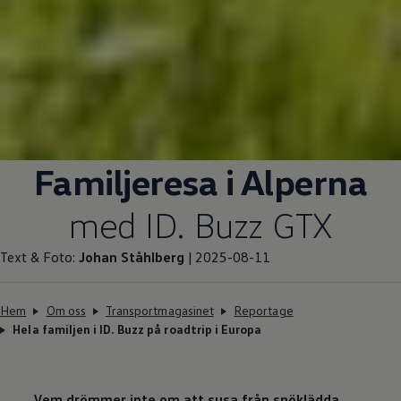
Familjeresa i Alperna
med ID. Buzz GTX
Text & Foto:
Johan Ståhlberg
| 2025-08-11
Hem
Om oss
Transportmagasinet
Reportage
Hela familjen i ID. Buzz på roadtrip i Europa
Vem drömmer inte om att susa från snöklädda