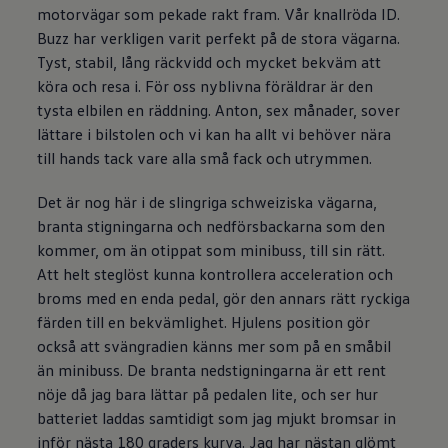
motorvägar som pekade rakt fram. Vår knallröda ID.
Buzz har verkligen varit perfekt på de stora vägarna.
Tyst, stabil, lång räckvidd och mycket bekväm att
köra och resa i. För oss nyblivna föräldrar är den
tysta elbilen en räddning. Anton, sex månader, sover
lättare i bilstolen och vi kan ha allt vi behöver nära
till hands tack vare alla små fack och utrymmen.
Det är nog här i de slingriga schweiziska vägarna,
branta stigningarna och nedförsbackarna som den
kommer, om än otippat som minibuss, till sin rätt.
Att helt steglöst kunna kontrollera acceleration och
broms med en enda pedal, gör den annars rätt ryckiga
färden till en bekvämlighet. Hjulens position gör
också att svängradien känns mer som på en småbil
än minibuss. De branta nedstigningarna är ett rent
nöje då jag bara lättar på pedalen lite, och ser hur
batteriet laddas samtidigt som jag mjukt bromsar in
inför nästa 180 graders kurva. Jag har nästan glömt