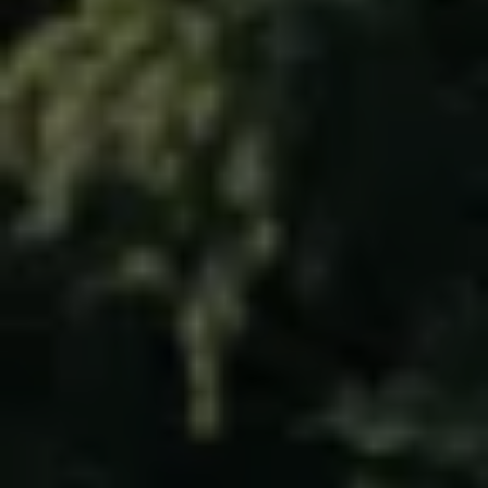
Bilmodeller
Team Transportbilar
Vanlife
Nostalgi
Folkabussens historia
Fem generationer Caddy
4MOTION fyrhjulsdrift
Säkerhet och förarassistans
Självkörande bilar
Lediga jobb hos våra Auktoriserade Servicepartners
Återkallelse av Takata-krockkuddar
Hjälp och support
Dieselfrågan
Finansiering & Serviceavtal
Försäkring
Kontakta en återförsäljare
MobilitetsGaranti och MaxiMil
Visselblåsning
Övriga ärenden