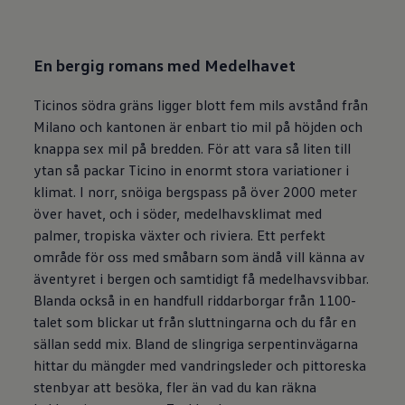
En bergig romans med Medelhavet
Ticinos södra gräns ligger blott fem mils avstånd från
Milano och kantonen är enbart tio mil på höjden och
knappa sex mil på bredden. För att vara så liten till
ytan så packar Ticino in enormt stora variationer i
klimat. I norr, snöiga bergspass på över 2000 meter
över havet, och i söder, medelhavsklimat med
palmer, tropiska växter och riviera. Ett perfekt
område för oss med småbarn som ändå vill känna av
äventyret i bergen och samtidigt få medelhavsvibbar.
Blanda också in en handfull riddarborgar från 1100-
talet som blickar ut från sluttningarna och du får en
sällan sedd mix. Bland de slingriga serpentinvägarna
hittar du mängder med vandringsleder och pittoreska
stenbyar att besöka, fler än vad du kan räkna