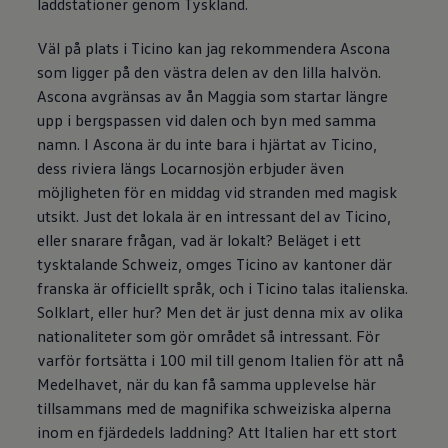
laddstationer genom Tyskland.
Väl på plats i Ticino kan jag rekommendera Ascona
som ligger på den västra delen av den lilla halvön.
Ascona avgränsas av ån Maggia som startar längre
upp i bergspassen vid dalen och byn med samma
namn. I Ascona är du inte bara i hjärtat av Ticino,
dess riviera längs Locarnosjön erbjuder även
möjligheten för en middag vid stranden med magisk
utsikt. Just det lokala är en intressant del av Ticino,
eller snarare frågan, vad är lokalt? Beläget i ett
tysktalande Schweiz, omges Ticino av kantoner där
franska är officiellt språk, och i Ticino talas italienska.
Solklart, eller hur? Men det är just denna mix av olika
nationaliteter som gör området så intressant. För
varför fortsätta i 100 mil till genom Italien för att nå
Medelhavet, när du kan få samma upplevelse här
tillsammans med de magnifika schweiziska alperna
inom en fjärdedels laddning? Att Italien har ett stort