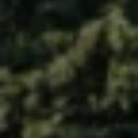
Återvinning
Certificates of Conformity
Volkswagen Camper Centers
Våra serviceverkstäder
Elbilar & laddning
Klimatpremie för lätta lastbilar
Laddning
Laddlösningar för företag
Laddlösningar för privatpersoner
Laddtidskalkylatorn
Tips för längre räckvidd
Service för elbilar
Räckviddskalkylator
Laddtidskalkylatorn
Om oss
Hållbarhet
Samhällsansvar
Miljö
Transportmagasinet
Nyheter
Elbilar & laddning
Tips
Företag & förare
Retro
Reportage