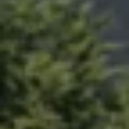
Nya lagerbilar
Påbyggnationer
Våra påbyggare
Populära lösningar
Finansiering och serviceavtal
Leasing
Lån
Serviceavtal
Försäkring
Begagnade bilar
Hitta begagnad bil
Volkswagen Approved
Finansiera med Volkswagen Choice
Team Transportbilar
Biltester och recensioner
Amarok
Caddy
California
Caravelle
Crafter
Grand California
ID. Buzz
Multivan
Transporter
Volkswagen Camper Centers