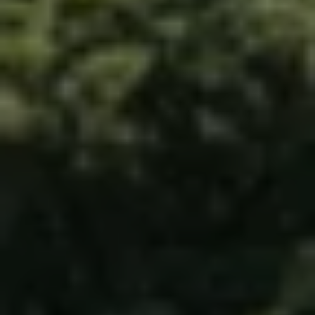
Våra återförsäljare
Äga
Uppkopplade bilar
VW Connect
Aktivera VW Connect
Mjukvaruuppdateringar
Fleet Interface Data
Nedstängning av 2G/3G-nätet
Kartuppdateringar
Garantier och assistans
Digitala instruktionsböcker
Service och underhåll
Originalservice
Originalservice 4+
Originalservice 8+
Basservice
Service för elbilar
Skadereparation
Mjukvaruuppdateringar
Vikariebil
Glas och sikt
Team Transportbilar
Tillbehör
XTL-bränsle
WLTP