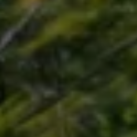
Nya lagerbilar
Påbyggnationer
Våra påbyggare
Populära lösningar
Finansiering och serviceavtal
Leasing
Lån
Serviceavtal
Försäkring
Begagnade bilar
Hitta begagnad bil
Volkswagen Approved
Finansiera med Volkswagen Choice
Team Transportbilar
Biltester och recensioner
Amarok
Caddy
California
Caravelle
Crafter
Grand California
ID. Buzz
Multivan
Transporter
Volkswagen Camper Centers