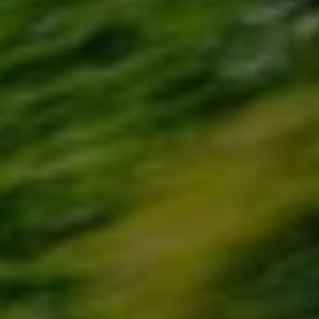
Bilmodeller
Team Transportbilar
Vanlife
Nostalgi
Folkabussens historia
Fem generationer Caddy
4MOTION fyrhjulsdrift
Säkerhet och förarassistans
Självkörande bilar
Lediga jobb hos våra Auktoriserade Servicepartners
Återkallelse av Takata-krockkuddar
Hjälp och support
Dieselfrågan
Finansiering & Serviceavtal
Försäkring
Kontakta en återförsäljare
MobilitetsGaranti och MaxiMil
Visselblåsning
Övriga ärenden