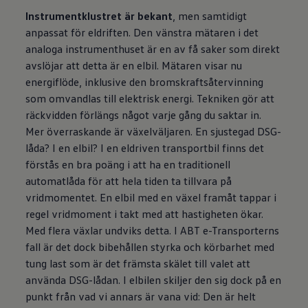
Instrumentklustret är bekant
, men samtidigt
anpassat för eldriften. Den vänstra mätaren i det
analoga instrumenthuset är en av få saker som direkt
avslöjar att detta är en elbil. Mätaren visar nu
energiflöde, inklusive den bromskraftsåtervinning
som omvandlas till elektrisk energi. Tekniken gör att
räckvidden förlängs något varje gång du saktar in.
Mer överraskande är växelväljaren. En sjustegad DSG-
låda? I en elbil? I en eldriven transportbil finns det
förstås en bra poäng i att ha en traditionell
automatlåda för att hela tiden ta tillvara på
vridmomentet. En elbil med en växel framåt tappar i
regel vridmoment i takt med att hastigheten ökar.
Med flera växlar undviks detta. I ABT e-Transporterns
fall är det dock bibehållen styrka och körbarhet med
tung last som är det främsta skälet till valet att
använda DSG-lådan. I elbilen skiljer den sig dock på en
punkt från vad vi annars är vana vid: Den är helt