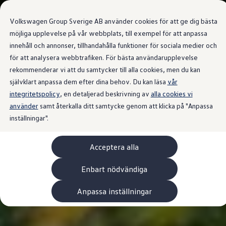
Våra bilar
Transportbilar
Volkswagen Group Sverige AB använder cookies för att ge dig bästa
Bygg din bil
Nya och begagnade lagerbilar
möjliga upplevelse på vår webbplats, till exempel för att anpassa
Vilken bil passar dig?
innehåll och annonser, tillhandahålla funktioner för sociala medier och
Gå till
Gå till
7- och 9-sitsiga familjebilar
för att analysera webbtrafiken. För bästa användarupplevelse
huvudinnehåll
sidfot
Camping- och husbilar
Elbilar
rekommenderar vi att du samtycker till alla cookies, men du kan
Laddhybrider
självklart anpassa dem efter dina behov. Du kan läsa
vår
Minibussar och MPV
integritetspolicy
, en detaljerad beskrivning av
Pickup och flakbilar
alla cookies vi
Skåpbilar
använder
samt återkalla ditt samtycke genom att klicka på "Anpassa
Transportbilar
inställningar".
Begagnade bilar
Certifierade begagnade bilar
Bygg din Volkswagen
Acceptera alla
Köpa
Erbjudanden & Editions
Leasa ID. Buzz Cargo Edition
Enbart nödvändiga
ID. Buzz Sweden Olympic Edition
Transporter Twin Cabin Salming Edition
Anpassa inställningar
Crafter Compact Edition
Crafter VolyMax Edition
Lagerfynda Caddy Cargo
Service för 110 öre/milen