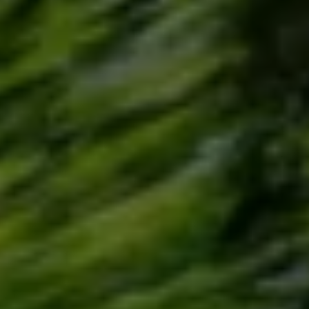
Återvinning
Certificates of Conformity
Volkswagen Camper Centers
Våra serviceverkstäder
Elbilar & laddning
Klimatpremie för lätta lastbilar
Laddning
Laddlösningar för företag
Laddlösningar för privatpersoner
Laddtidskalkylatorn
Tips för längre räckvidd
Service för elbilar
Räckviddskalkylator
Laddtidskalkylatorn
Om oss
Hållbarhet
Samhällsansvar
Miljö
Transportmagasinet
Nyheter
Elbilar & laddning
Tips
Företag & förare
Retro
Reportage