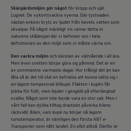
Skärgårdsmiljön gör något
för kropp och själ.
Lugnet. De vykortsvackra vyerna. Där tystnaden
nästan enkom bryts av ljudet från havets vatten som
skvalpar. På något märkligt vis ramar detta in
naturens skådespel där vi befinner oss i hela
definitionen av den miljö som vi måste värna om.
Den vackra miljön
och känslan av välmående i all ära.
Men även svetten börjar göra sig påmind. Det är en
av sommarens varmaste dagar. Hur tråkigt det än kan
låta så är det till slut en befrielse att kunna sätta sig i
en lagom tempererad bilkupé. Fläkten i kupén får
jobba för fullt, men bjuder i gengäld på efterlängtad
svalka. Något som inte borde vara en stor sak. Men i
vårt fall kan dylika tilltag drastiskt påverka bilens
räckvidd. Bilen, vars kupé nu börjar nå lagom
rumstemperatur, är nämligen den första ABT e-
Transporter som nått landet. En elbil alltså. Därför är