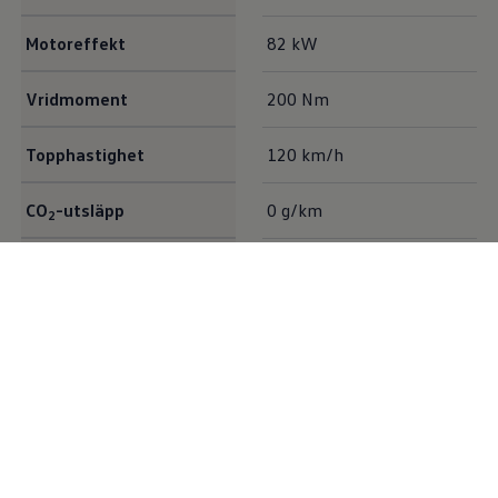
Motoreffekt
82 kW
Vridmoment
200 Nm
Topphastighet
120 km/h
CO
-utsläpp
0 g/km
2
Nyttolast
1.186 kg resp. 695 kg
3
Lastvolym
6,7 m
Lastutrymme
2.724 mm x 1.627 mm x
1.410 mm