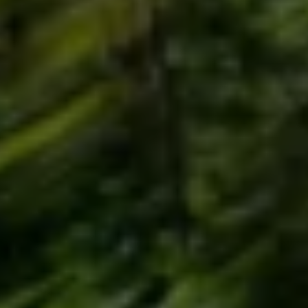
Våra återförsäljare
Äga
Uppkopplade bilar
VW Connect
Aktivera VW Connect
Mjukvaruuppdateringar
Fleet Interface Data
Nedstängning av 2G/3G-nätet
Kartuppdateringar
Garantier och assistans
Digitala instruktionsböcker
Service och underhåll
Originalservice
Originalservice 4+
Originalservice 8+
Basservice
Service för elbilar
Skadereparation
Mjukvaruuppdateringar
Vikariebil
Glas och sikt
Team Transportbilar
Tillbehör
XTL-bränsle
WLTP