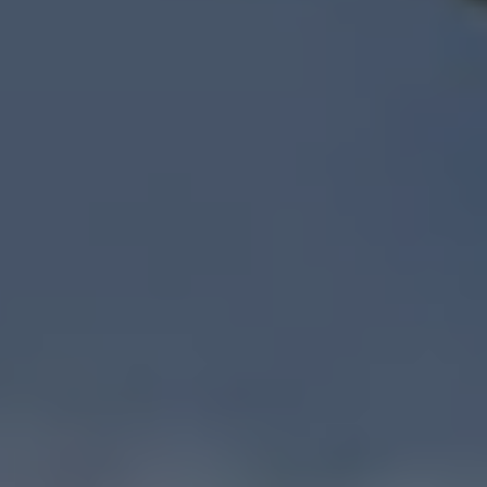
Våra återförsäljare
Äga
Uppkopplade bilar
VW Connect
Aktivera VW Connect
Mjukvaruuppdateringar
Fleet Interface Data
Nedstängning av 2G/3G-nätet
Kartuppdateringar
Garantier och assistans
Digitala instruktionsböcker
Service och underhåll
Originalservice
Originalservice 4+
Originalservice 8+
Basservice
Service för elbilar
Skadereparation
Mjukvaruuppdateringar
Vikariebil
Glas och sikt
Team Transportbilar
Tillbehör
XTL-bränsle
WLTP