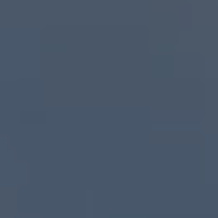
Bilmodeller
Team Transportbilar
Vanlife
Nostalgi
Folkabussens historia
Fem generationer Caddy
4MOTION fyrhjulsdrift
Säkerhet och förarassistans
Självkörande bilar
Lediga jobb hos våra Auktoriserade Servicepartners
Återkallelse av Takata-krockkuddar
Hjälp och support
Dieselfrågan
Finansiering & Serviceavtal
Försäkring
Kontakta en återförsäljare
MobilitetsGaranti och MaxiMil
Visselblåsning
Övriga ärenden