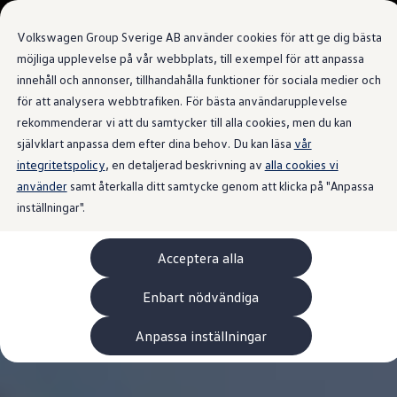
Våra bilar
Transportbilar
Volkswagen Group Sverige AB använder cookies för att ge dig bästa
Bygg din bil
Nya och begagnade lagerbilar
möjliga upplevelse på vår webbplats, till exempel för att anpassa
Vilken bil passar dig?
innehåll och annonser, tillhandahålla funktioner för sociala medier och
Gå till
Gå till
7- och 9-sitsiga familjebilar
för att analysera webbtrafiken. För bästa användarupplevelse
huvudinnehåll
sidfot
Camping- och husbilar
Elbilar
rekommenderar vi att du samtycker till alla cookies, men du kan
Laddhybrider
självklart anpassa dem efter dina behov. Du kan läsa
vår
Minibussar och MPV
integritetspolicy
, en detaljerad beskrivning av
Pickup och flakbilar
alla cookies vi
Skåpbilar
använder
samt återkalla ditt samtycke genom att klicka på "Anpassa
Transportbilar
inställningar".
Begagnade bilar
Certifierade begagnade bilar
Bygg din Volkswagen
Acceptera alla
Köpa
Erbjudanden & Editions
Leasa ID. Buzz Cargo Edition
Enbart nödvändiga
ID. Buzz Sweden Olympic Edition
Transporter Twin Cabin Salming Edition
Anpassa inställningar
Crafter Compact Edition
Crafter VolyMax Edition
Lagerfynda Caddy Cargo
Service för 110 öre/milen