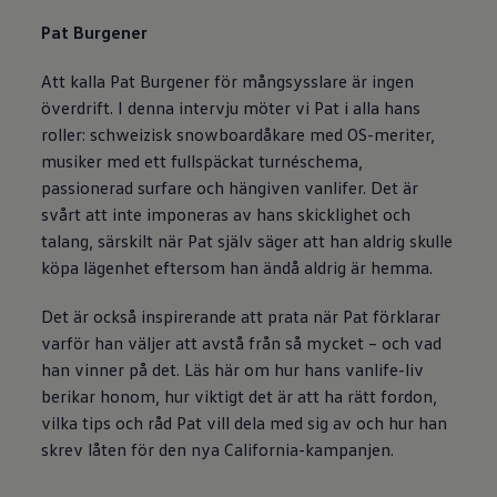
Pat Burgener
Att kalla Pat Burgener för mångsysslare är ingen
överdrift. I denna intervju möter vi Pat i alla hans
roller: schweizisk snowboardåkare med OS-meriter,
musiker med ett fullspäckat turnéschema,
passionerad surfare och hängiven vanlifer. Det är
svårt att inte imponeras av hans skicklighet och
talang, särskilt när Pat själv säger att han aldrig skulle
köpa lägenhet eftersom han ändå aldrig är hemma.
Det är också inspirerande att prata när Pat förklarar
varför han väljer att avstå från så mycket – och vad
han vinner på det. Läs här om hur hans vanlife-liv
berikar honom, hur viktigt det är att ha rätt fordon,
vilka tips och råd Pat vill dela med sig av och hur han
skrev låten för den nya California-kampanjen.