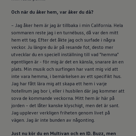
Och när du åker hem, var åker du då?
– Jag åker hem är jag är tillbaka i min California. Hela
sommaren reste jag i en turnébuss, då var den mitt
hem ett tag. Efter det åkte jag och surfade i några
veckor. Ju längre du är på resande fot, desto mer
utvecklar du en speciell inställning till vad "hemma"
egentligen är - för mig är det en känsla, snarare än en
plats. Min musik och surfingen har vant mig vid att
inte vara hemma, i bemärkelsen av ett specifikt hus.
Jag har fått lära mig att skapa ett hem i varje
hotellrum jag bor i, eller i husbilen där jag kommer att
sova de kommande veckorna. Mitt hem är här på
jorden – det låter kanske klyschigt, men det är sant.
Jag upplever verkligen friheten genom livet på
vägen. Jag är inte bunden av någonting.
Just nu kör du en Multivan och en ID. Buzz, men