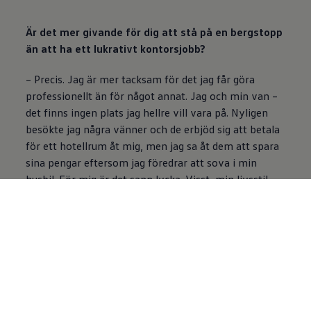
Är det mer givande för dig att stå på en bergstopp
än att ha ett lukrativt kontorsjobb?
– Precis. Jag är mer tacksam för det jag får göra
professionellt än för något annat. Jag och min van –
det finns ingen plats jag hellre vill vara på. Nyligen
besökte jag några vänner och de erbjöd sig att betala
för ett hotellrum åt mig, men jag sa åt dem att spara
sina pengar eftersom jag föredrar att sova i min
husbil. För mig är det sann lycka. Visst, min livsstil
innebär uppoffringar, men jag ser inte det som någon
nackdel. Ju mer jag reser, desto fler människor träffar
jag som har liknande inställning. Jag har vänner i
Australien som är musiker och fortfarande bor i sina
husbilar, trots att de kunnat leva på sin musik länge.
Det handlar alltså inte om nödvändighet, utan om val.
Det är en livsstil, och för mig är det den bästa