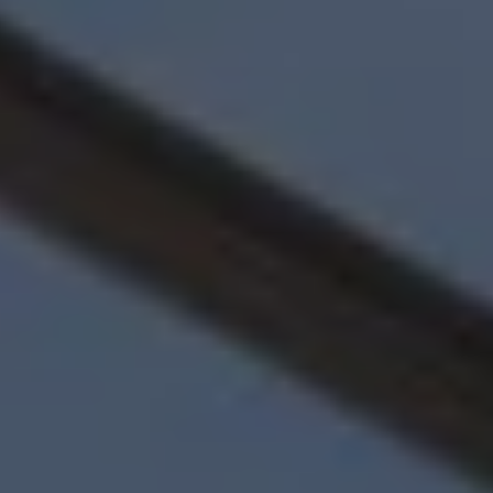
Nya lagerbilar
Påbyggnationer
Våra påbyggare
Populära lösningar
Finansiering och serviceavtal
Leasing
Lån
Serviceavtal
Försäkring
Begagnade bilar
Hitta begagnad bil
Volkswagen Approved
Finansiera med Volkswagen Choice
Team Transportbilar
Biltester och recensioner
Amarok
Caddy
California
Caravelle
Crafter
Grand California
ID. Buzz
Multivan
Transporter
Volkswagen Camper Centers