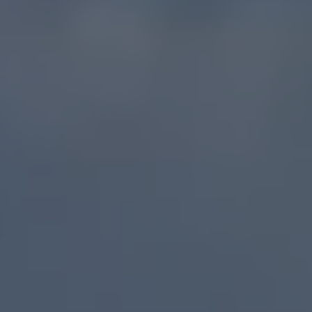
Återvinning
Certificates of Conformity
Volkswagen Camper Centers
Våra serviceverkstäder
Elbilar & laddning
Klimatpremie för lätta lastbilar
Laddning
Laddlösningar för företag
Laddlösningar för privatpersoner
Laddtidskalkylatorn
Tips för längre räckvidd
Service för elbilar
Räckviddskalkylator
Laddtidskalkylatorn
Om oss
Hållbarhet
Samhällsansvar
Miljö
Transportmagasinet
Nyheter
Elbilar & laddning
Tips
Företag & förare
Retro
Reportage