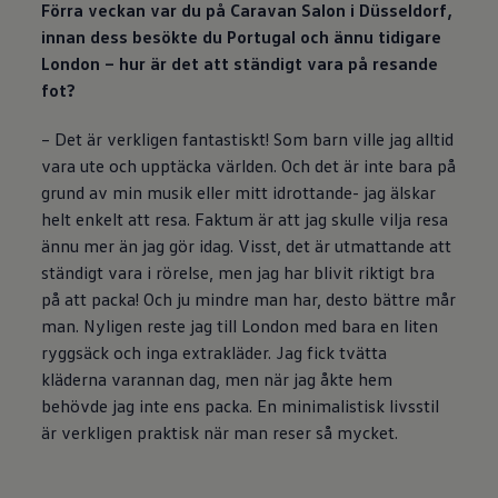
Förra veckan var du på Caravan Salon i Düsseldorf,
innan dess besökte du Portugal och ännu tidigare
London – hur är det att ständigt vara på resande
fot?
– Det är verkligen fantastiskt! Som barn ville jag alltid
vara ute och upptäcka världen. Och det är inte bara på
grund av min musik eller mitt idrottande- jag älskar
helt enkelt att resa. Faktum är att jag skulle vilja resa
ännu mer än jag gör idag. Visst, det är utmattande att
ständigt vara i rörelse, men jag har blivit riktigt bra
på att packa! Och ju mindre man har, desto bättre mår
man. Nyligen reste jag till London med bara en liten
ryggsäck och inga extrakläder. Jag fick tvätta
kläderna varannan dag, men när jag åkte hem
behövde jag inte ens packa. En minimalistisk livsstil
är verkligen praktisk när man reser så mycket.