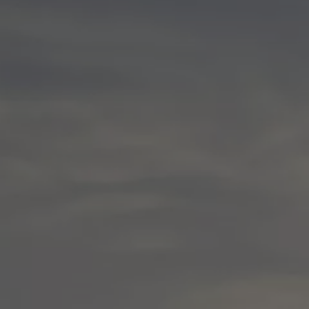
Nya lagerbilar
Påbyggnationer
Våra påbyggare
Populära lösningar
Finansiering och serviceavtal
Leasing
Lån
Serviceavtal
Försäkring
Begagnade bilar
Hitta begagnad bil
Volkswagen Approved
Finansiera med Volkswagen Choice
Team Transportbilar
Biltester och recensioner
Amarok
Caddy
California
Caravelle
Crafter
Grand California
ID. Buzz
Multivan
Transporter
Volkswagen Camper Centers