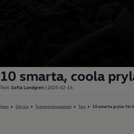
10 smarta, coola pryl
Text:
Sofia Lundgren
| 2025-02-14
Hem
Om oss
Transportmagasinet
Tips
10 smarta prylar för