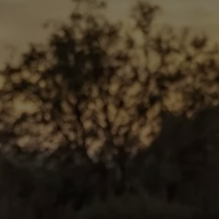
Återvinning
Certificates of Conformity
Volkswagen Camper Centers
Våra serviceverkstäder
Elbilar & laddning
Klimatpremie för lätta lastbilar
Laddning
Laddlösningar för företag
Laddlösningar för privatpersoner
Laddtidskalkylatorn
Tips för längre räckvidd
Service för elbilar
Räckviddskalkylator
Laddtidskalkylatorn
Om oss
Hållbarhet
Samhällsansvar
Miljö
Transportmagasinet
Nyheter
Elbilar & laddning
Tips
Företag & förare
Retro
Reportage