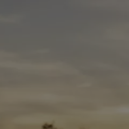
Våra återförsäljare
Äga
Uppkopplade bilar
VW Connect
Aktivera VW Connect
Mjukvaruuppdateringar
Fleet Interface Data
Nedstängning av 2G/3G-nätet
Kartuppdateringar
Garantier och assistans
Digitala instruktionsböcker
Service och underhåll
Originalservice
Originalservice 4+
Originalservice 8+
Basservice
Service för elbilar
Skadereparation
Mjukvaruuppdateringar
Vikariebil
Glas och sikt
Team Transportbilar
Tillbehör
XTL-bränsle
WLTP