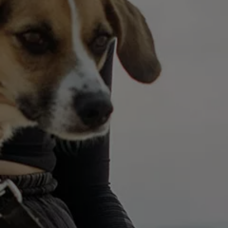
Återvinning
Certificates of Conformity
Volkswagen Camper Centers
Våra serviceverkstäder
Elbilar & laddning
Klimatpremie för lätta lastbilar
Laddning
Laddlösningar för företag
Laddlösningar för privatpersoner
Laddtidskalkylatorn
Tips för längre räckvidd
Service för elbilar
Räckviddskalkylator
Laddtidskalkylatorn
Om oss
Hållbarhet
Samhällsansvar
Miljö
Transportmagasinet
Nyheter
Elbilar & laddning
Tips
Företag & förare
Retro
Reportage