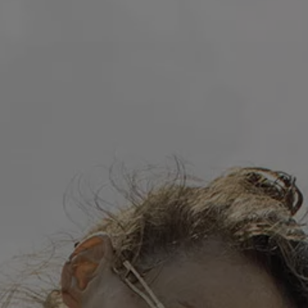
Nya lagerbilar
Påbyggnationer
Våra påbyggare
Populära lösningar
Finansiering och serviceavtal
Leasing
Lån
Serviceavtal
Försäkring
Begagnade bilar
Hitta begagnad bil
Volkswagen Approved
Finansiera med Volkswagen Choice
Team Transportbilar
Biltester och recensioner
Amarok
Caddy
California
Caravelle
Crafter
Grand California
ID. Buzz
Multivan
Transporter
Volkswagen Camper Centers