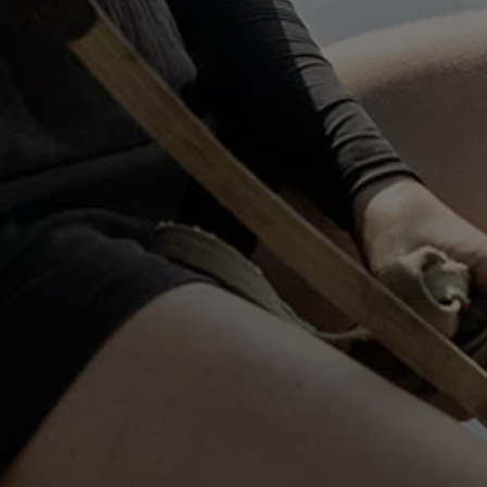
Bilmodeller
Team Transportbilar
Vanlife
Nostalgi
Folkabussens historia
Fem generationer Caddy
4MOTION fyrhjulsdrift
Säkerhet och förarassistans
Självkörande bilar
Lediga jobb hos våra Auktoriserade Servicepartners
Återkallelse av Takata-krockkuddar
Hjälp och support
Dieselfrågan
Finansiering & Serviceavtal
Försäkring
Kontakta en återförsäljare
MobilitetsGaranti och MaxiMil
Visselblåsning
Övriga ärenden