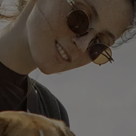
Våra återförsäljare
Äga
Uppkopplade bilar
VW Connect
Aktivera VW Connect
Mjukvaruuppdateringar
Fleet Interface Data
Nedstängning av 2G/3G-nätet
Kartuppdateringar
Garantier och assistans
Digitala instruktionsböcker
Service och underhåll
Originalservice
Originalservice 4+
Originalservice 8+
Basservice
Service för elbilar
Skadereparation
Mjukvaruuppdateringar
Vikariebil
Glas och sikt
Team Transportbilar
Tillbehör
XTL-bränsle
WLTP