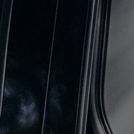
Bilmodeller
Team Transportbilar
Vanlife
Nostalgi
Folkabussens historia
Fem generationer Caddy
4MOTION fyrhjulsdrift
Säkerhet och förarassistans
Självkörande bilar
Lediga jobb hos våra Auktoriserade Servicepartners
Återkallelse av Takata-krockkuddar
Hjälp och support
Dieselfrågan
Finansiering & Serviceavtal
Försäkring
Kontakta en återförsäljare
MobilitetsGaranti och MaxiMil
Visselblåsning
Övriga ärenden