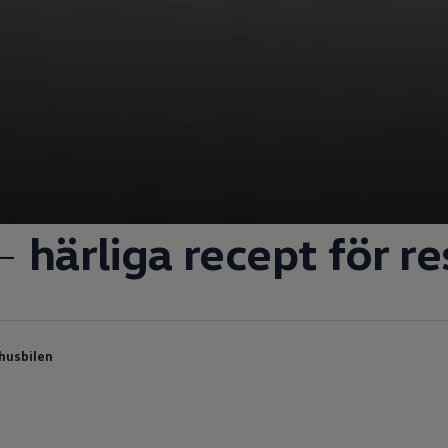
 –
härliga recept för r
husbilen