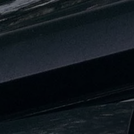
Nya lagerbilar
Påbyggnationer
Våra påbyggare
Populära lösningar
Finansiering och serviceavtal
Leasing
Lån
Serviceavtal
Försäkring
Begagnade bilar
Hitta begagnad bil
Volkswagen Approved
Finansiera med Volkswagen Choice
Team Transportbilar
Biltester och recensioner
Amarok
Caddy
California
Caravelle
Crafter
Grand California
ID. Buzz
Multivan
Transporter
Volkswagen Camper Centers