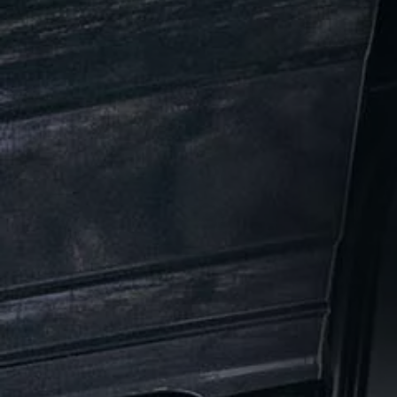
Våra återförsäljare
Äga
Uppkopplade bilar
VW Connect
Aktivera VW Connect
Mjukvaruuppdateringar
Fleet Interface Data
Nedstängning av 2G/3G-nätet
Kartuppdateringar
Garantier och assistans
Digitala instruktionsböcker
Service och underhåll
Originalservice
Originalservice 4+
Originalservice 8+
Basservice
Service för elbilar
Skadereparation
Mjukvaruuppdateringar
Vikariebil
Glas och sikt
Team Transportbilar
Tillbehör
XTL-bränsle
WLTP