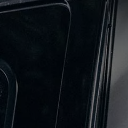
Återvinning
Certificates of Conformity
Volkswagen Camper Centers
Våra serviceverkstäder
Elbilar & laddning
Klimatpremie för lätta lastbilar
Laddning
Laddlösningar för företag
Laddlösningar för privatpersoner
Laddtidskalkylatorn
Tips för längre räckvidd
Service för elbilar
Räckviddskalkylator
Laddtidskalkylatorn
Om oss
Hållbarhet
Samhällsansvar
Miljö
Transportmagasinet
Nyheter
Elbilar & laddning
Tips
Företag & förare
Retro
Reportage