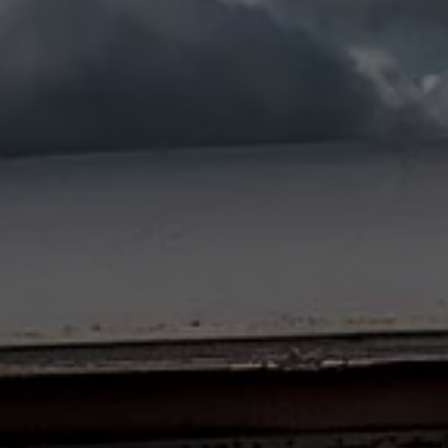
Nya lagerbilar
Påbyggnationer
Våra påbyggare
Populära lösningar
Finansiering och serviceavtal
Leasing
Lån
Serviceavtal
Försäkring
Begagnade bilar
Hitta begagnad bil
Volkswagen Approved
Finansiera med Volkswagen Choice
Team Transportbilar
Biltester och recensioner
Amarok
Caddy
California
Caravelle
Crafter
Grand California
ID. Buzz
Multivan
Transporter
Volkswagen Camper Centers