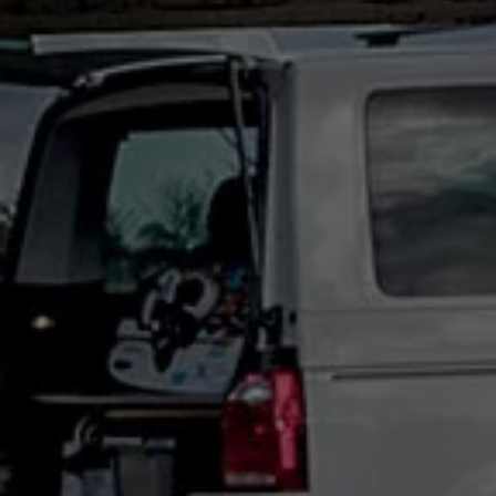
Våra återförsäljare
Äga
Uppkopplade bilar
VW Connect
Aktivera VW Connect
Mjukvaruuppdateringar
Fleet Interface Data
Nedstängning av 2G/3G-nätet
Kartuppdateringar
Garantier och assistans
Digitala instruktionsböcker
Service och underhåll
Originalservice
Originalservice 4+
Originalservice 8+
Basservice
Service för elbilar
Skadereparation
Mjukvaruuppdateringar
Vikariebil
Glas och sikt
Team Transportbilar
Tillbehör
XTL-bränsle
WLTP