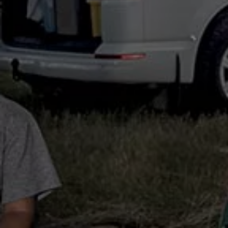
Återvinning
Certificates of Conformity
Volkswagen Camper Centers
Våra serviceverkstäder
Elbilar & laddning
Klimatpremie för lätta lastbilar
Laddning
Laddlösningar för företag
Laddlösningar för privatpersoner
Laddtidskalkylatorn
Tips för längre räckvidd
Service för elbilar
Räckviddskalkylator
Laddtidskalkylatorn
Om oss
Hållbarhet
Samhällsansvar
Miljö
Transportmagasinet
Nyheter
Elbilar & laddning
Tips
Företag & förare
Retro
Reportage