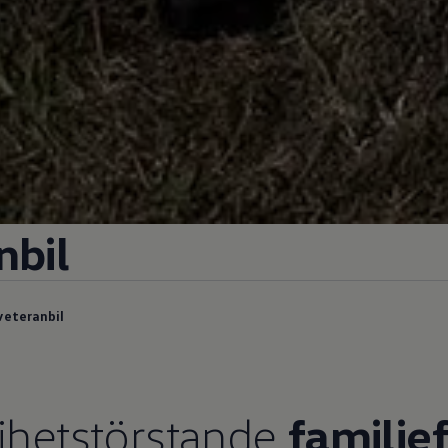
nbil
veteranbil
ihetstörstande
familje