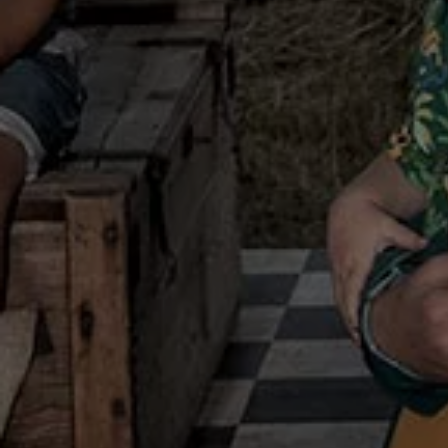
Bilmodeller
Team Transportbilar
Vanlife
Nostalgi
Folkabussens historia
Fem generationer Caddy
4MOTION fyrhjulsdrift
Säkerhet och förarassistans
Självkörande bilar
Lediga jobb hos våra Auktoriserade Servicepartners
Återkallelse av Takata-krockkuddar
Hjälp och support
Dieselfrågan
Finansiering & Serviceavtal
Försäkring
Kontakta en återförsäljare
MobilitetsGaranti och MaxiMil
Visselblåsning
Övriga ärenden