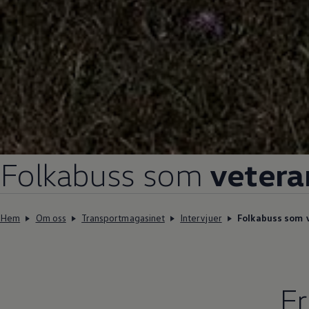
Folkabuss som
vetera
Hem
Om oss
Transportmagasinet
Intervjuer
Folkabuss som 
Fr