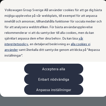
Våra bilar
Transportbilar
Volkswagen Group Sverige AB använder cookies för att ge dig bästa
Bygg din bil
Nya och begagnade lagerbilar
möjliga upplevelse på vår webbplats, till exempel för att anpassa
Vilken bil passar dig?
innehåll och annonser, tillhandahålla funktioner för sociala medier och
Gå till
Gå till
7- och 9-sitsiga familjebilar
för att analysera webbtrafiken. För bästa användarupplevelse
huvudinnehåll
sidfot
Camping- och husbilar
Elbilar
rekommenderar vi att du samtycker till alla cookies, men du kan
Laddhybrider
självklart anpassa dem efter dina behov. Du kan läsa
vår
Minibussar och MPV
integritetspolicy
, en detaljerad beskrivning av
Pickup och flakbilar
alla cookies vi
Skåpbilar
använder
samt återkalla ditt samtycke genom att klicka på "Anpassa
Transportbilar
inställningar".
Begagnade bilar
Certifierade begagnade bilar
Bygg din Volkswagen
Acceptera alla
Köpa
Erbjudanden & Editions
Leasa ID. Buzz Cargo Edition
Enbart nödvändiga
ID. Buzz Sweden Olympic Edition
Transporter Twin Cabin Salming Edition
Anpassa inställningar
Crafter Compact Edition
Crafter VolyMax Edition
Lagerfynda Caddy Cargo
Service för 110 öre/milen