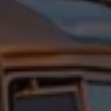
Återvinning
Certificates of Conformity
Volkswagen Camper Centers
Våra serviceverkstäder
Elbilar & laddning
Klimatpremie för lätta lastbilar
Laddning
Laddlösningar för företag
Laddlösningar för privatpersoner
Laddtidskalkylatorn
Tips för längre räckvidd
Service för elbilar
Räckviddskalkylator
Laddtidskalkylatorn
Om oss
Hållbarhet
Samhällsansvar
Miljö
Transportmagasinet
Nyheter
Elbilar & laddning
Tips
Företag & förare
Retro
Reportage