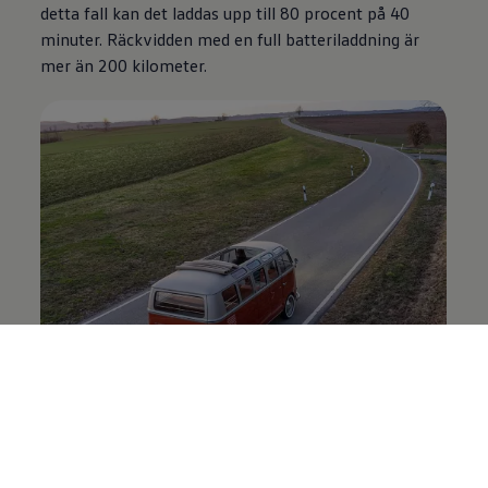
detta fall kan det laddas upp till 80 procent på 40
minuter. Räckvidden med en full batteriladdning är
mer än 200 kilometer.
Nytt chassi ger ökad komfort, höjd säkerhet
och ännu roligare köregenskaper