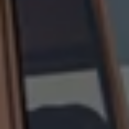
Bilmodeller
Team Transportbilar
Vanlife
Nostalgi
Folkabussens historia
Fem generationer Caddy
4MOTION fyrhjulsdrift
Säkerhet och förarassistans
Självkörande bilar
Lediga jobb hos våra Auktoriserade Servicepartners
Återkallelse av Takata-krockkuddar
Hjälp och support
Dieselfrågan
Finansiering & Serviceavtal
Försäkring
Kontakta en återförsäljare
MobilitetsGaranti och MaxiMil
Visselblåsning
Övriga ärenden