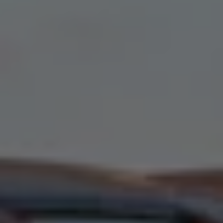
Våra återförsäljare
Äga
Uppkopplade bilar
VW Connect
Aktivera VW Connect
Mjukvaruuppdateringar
Fleet Interface Data
Nedstängning av 2G/3G-nätet
Kartuppdateringar
Garantier och assistans
Digitala instruktionsböcker
Service och underhåll
Originalservice
Originalservice 4+
Originalservice 8+
Basservice
Service för elbilar
Skadereparation
Mjukvaruuppdateringar
Vikariebil
Glas och sikt
Team Transportbilar
Tillbehör
XTL-bränsle
WLTP