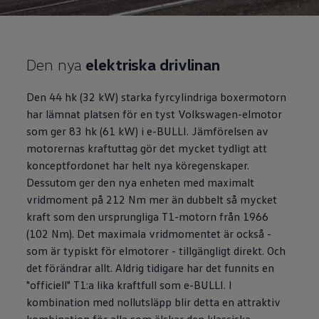
Den nya
elektriska drivlinan
Den 44 hk (32 kW) starka fyrcylindriga boxermotorn
har lämnat platsen för en tyst
Volkswagen
-elmotor
som ger 83 hk (61 kW) i e-BULLI. Jämförelsen av
motorernas kraftuttag gör det mycket tydligt att
konceptfordonet har helt nya köregenskaper.
Dessutom ger den nya enheten med maximalt
vridmoment på 212 Nm mer än dubbelt så mycket
kraft som den ursprungliga T1-motorn från 1966
(102 Nm). Det maximala vridmomentet är också -
som är typiskt för elmotorer - tillgängligt direkt. Och
det förändrar allt. Aldrig tidigare har det funnits en
"officiell" T1:a lika kraftfull som e-BULLI. I
kombination med nollutsläpp blir detta en attraktiv
kombination för alla som älskar den klassiska