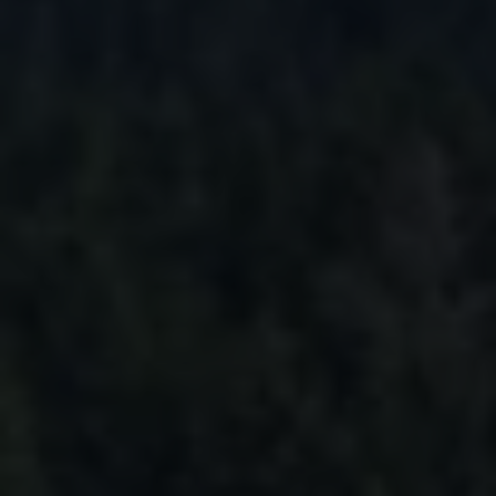
Bilmodeller
Team Transportbilar
Vanlife
Nostalgi
Folkabussens historia
Fem generationer Caddy
4MOTION fyrhjulsdrift
Säkerhet och förarassistans
Självkörande bilar
Lediga jobb hos våra Auktoriserade Servicepartners
Återkallelse av Takata-krockkuddar
Hjälp och support
Dieselfrågan
Finansiering & Serviceavtal
Försäkring
Kontakta en återförsäljare
MobilitetsGaranti och MaxiMil
Visselblåsning
Övriga ärenden