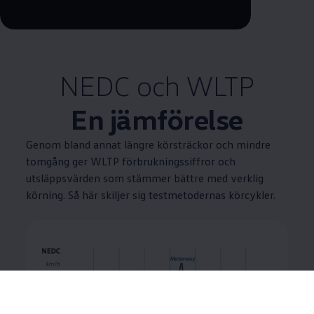
--:--
Remaining time, --:--
NEDC och WLTP
En jämförelse
Genom bland annat längre körsträckor och mindre
tomgång ger WLTP förbrukningssiffror och
utsläppsvärden som stämmer bättre med verklig
körning. Så här skiljer sig testmetodernas körcykler.