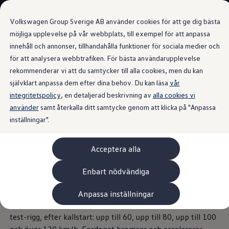
Våra bilar
Transportbilar
Volkswagen Group Sverige AB använder cookies för att ge dig bästa
Bygg din bil
Nya och begagnade lagerbilar
möjliga upplevelse på vår webbplats, till exempel för att anpassa
Vilken bil passar dig?
innehåll och annonser, tillhandahålla funktioner för sociala medier och
Gå till
Gå till
7- och 9-sitsiga familjebilar
för att analysera webbtrafiken. För bästa användarupplevelse
huvudinnehåll
sidfot
Camping- och husbilar
Information
Elbilar
rekommenderar vi att du samtycker till alla cookies, men du kan
Laddhybrider
självklart anpassa dem efter dina behov. Du kan läsa
vår
Minibussar och MPV
integritetspolicy
, en detaljerad beskrivning av
Pickup och flakbilar
alla cookies vi
Skåpbilar
använder
samt återkalla ditt samtycke genom att klicka på "Anpassa
NEDC och WLTP
Transportbilar
inställningar".
Begagnade bilar
Certifierade begagnade bilar
Bygg din Volkswagen
Den nya testproceduren har en ny, utvecklad körcykel och
Acceptera alla
Köpa
striktare testspecifikationer. De innebär bland annat längre
Erbjudanden & Editions
Leasa ID. Buzz Cargo Edition
tid för mätningarna och högre maximal hastighet.
Enbart nödvändiga
ID. Buzz Sweden Olympic Edition
Transporter Twin Cabin Salming Edition
Förändringarna i korthet:
Anpassa inställningar
Crafter Compact Edition
Fyra hastighetsområden mäts med bilen i laboratoriets
Crafter VolyMax Edition
Lagerfynda Caddy Cargo
test-rigg, efter kallstart: upp till 60, upp till 80, upp till 100
Service för 110 öre/milen