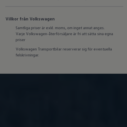
Våra återförsäljare
Äga
Uppkopplade bilar
VW Connect
Villkor från Volkswagen
Aktivera VW Connect
Samtliga priser är exkl. moms, om inget annat anges.
Mjukvaruuppdateringar
Fleet Interface Data
Varje
Volkswagen
-återförsäljare är fri att sätta sina egna
Nedstängning av 2G/3G-nätet
priser
Kartuppdateringar
Garantier och assistans
Volkswagen
Transportbilar reserverar sig för eventuella
Digitala instruktionsböcker
felskrivningar.
Service och underhåll
Originalservice
Originalservice 4+
Originalservice 8+
Basservice
Service för elbilar
Skadereparation
Mjukvaruuppdateringar
Vikariebil
Glas och sikt
Team Transportbilar
Tillbehör
XTL-bränsle
WLTP