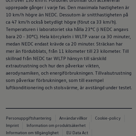
och över 130 km/h. Fordonet bromsar och accelererar
Nya lagerbilar
upprepade gånger i varje fas. Den maximala hastigheten är
Påbyggnationer
Våra påbyggare
10 km/h högre än NEDC. Dessutom är snitthastigheten på
Populära lösningar
ca 47 km/h också betydligt högre (förut ca 33 km/h).
Finansiering och serviceavtal
Temperaturen i laboratoriet ska hålla 23°C (i NEDC angavs
Leasing
Lån
bara 20 - 30°C). Hela körcykeln i WLTP varar ca 30 minuter,
Serviceavtal
medan NEDC endast krävde ca 20 minuter. Sträckan har
Försäkring
mer än fördubblats, från 11 kilometer till 23 kilometer. Till
Begagnade bilar
Hitta begagnad bil
skillnad från NEDC tar WLTP hänsyn till särskild
Volkswagen Approved
extrautrustning och hur den påverkar vikten,
Finansiera med Volkswagen Choice
aerodynamiken, och energiförbrukningen. Tillvalsutrustning
Team Transportbilar
Biltester och recensioner
som påverkar förbrukningen, som till exempel
Amarok
luftkonditionering och stolsvärme, är avstängd under testet.
Caddy
California
Caravelle
Crafter
Grand California
ID. Buzz
Personuppgiftshantering
Användarvillkor
Cookie-policy
Multivan
Imprint
Information om produktsäkerhet
Transporter
Information om tillgänglighet
EU Data Act
Volkswagen Camper Centers