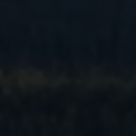
Återvinning
Certificates of Conformity
Volkswagen Camper Centers
Våra serviceverkstäder
Elbilar & laddning
Klimatpremie för lätta lastbilar
Laddning
Laddlösningar för företag
Laddlösningar för privatpersoner
Laddtidskalkylatorn
Tips för längre räckvidd
Service för elbilar
Räckviddskalkylator
Laddtidskalkylatorn
Om oss
Hållbarhet
Samhällsansvar
Miljö
Transportmagasinet
Nyheter
Elbilar & laddning
Tips
Företag & förare
Retro
Reportage