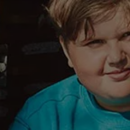
Våra återförsäljare
Äga
Uppkopplade bilar
VW Connect
Aktivera VW Connect
Mjukvaruuppdateringar
Fleet Interface Data
Nedstängning av 2G/3G-nätet
Kartuppdateringar
Garantier och assistans
Digitala instruktionsböcker
Service och underhåll
Originalservice
Originalservice 4+
Originalservice 8+
Basservice
Service för elbilar
Skadereparation
Mjukvaruuppdateringar
Vikariebil
Glas och sikt
Team Transportbilar
Tillbehör
XTL-bränsle
WLTP