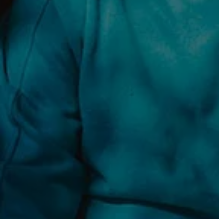
Återvinning
Certificates of Conformity
Volkswagen Camper Centers
Våra serviceverkstäder
Elbilar & laddning
Klimatpremie för lätta lastbilar
Laddning
Laddlösningar för företag
Laddlösningar för privatpersoner
Laddtidskalkylatorn
Tips för längre räckvidd
Service för elbilar
Räckviddskalkylator
Laddtidskalkylatorn
Om oss
Hållbarhet
Samhällsansvar
Miljö
Transportmagasinet
Nyheter
Elbilar & laddning
Tips
Företag & förare
Retro
Reportage