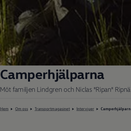
Camperhjälparna
Möt familjen Lindgren och Niclas "Ripan" Ripnä
Hem
Om oss
Transportmagasinet
Intervjuer
Camperhjälparn