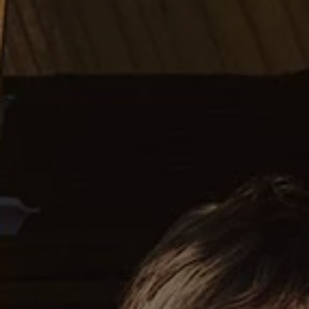
Nya lagerbilar
Påbyggnationer
Våra påbyggare
Populära lösningar
Finansiering och serviceavtal
Leasing
Lån
Serviceavtal
Försäkring
Begagnade bilar
Hitta begagnad bil
Volkswagen Approved
Finansiera med Volkswagen Choice
Team Transportbilar
Biltester och recensioner
Amarok
Caddy
California
Caravelle
Crafter
Grand California
ID. Buzz
Multivan
Transporter
Volkswagen Camper Centers