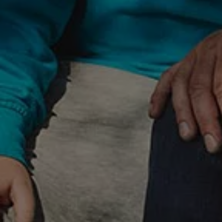
Bilmodeller
Team Transportbilar
Vanlife
Nostalgi
Folkabussens historia
Fem generationer Caddy
4MOTION fyrhjulsdrift
Säkerhet och förarassistans
Självkörande bilar
Lediga jobb hos våra Auktoriserade Servicepartners
Återkallelse av Takata-krockkuddar
Hjälp och support
Dieselfrågan
Finansiering & Serviceavtal
Försäkring
Kontakta en återförsäljare
MobilitetsGaranti och MaxiMil
Visselblåsning
Övriga ärenden