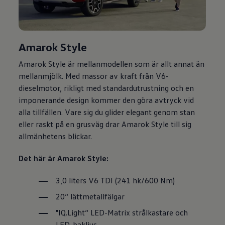
Amarok Style
Amarok Style är mellanmodellen som är allt annat än
mellanmjölk. Med massor av kraft från V6-
dieselmotor, rikligt med standardutrustning och en
imponerande design kommer den göra avtryck vid
alla tillfällen. Vare sig du glider elegant genom stan
eller raskt på en grusväg drar Amarok Style till sig
allmänhetens blickar.
Det här är Amarok Style:
3,0 liters V6 TDI (241 hk/600 Nm)
20“ lättmetallfälgar
"IQ.Light“ LED-Matrix strålkastare och
LED-bakljus