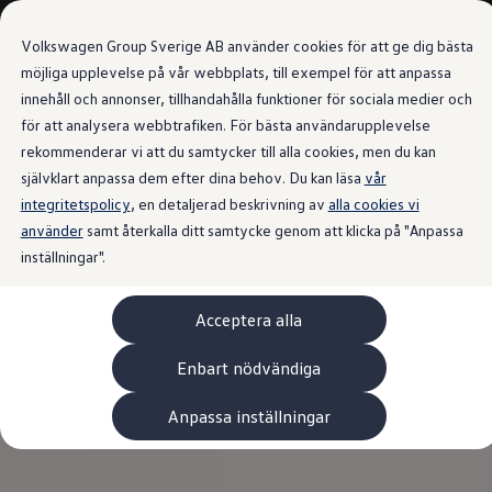
Våra bilar
Transportbilar
Volkswagen Group Sverige AB använder cookies för att ge dig bästa
Bygg din bil
Nya och begagnade lagerbilar
möjliga upplevelse på vår webbplats, till exempel för att anpassa
Vilken bil passar dig?
innehåll och annonser, tillhandahålla funktioner för sociala medier och
Gå till
Gå till
7- och 9-sitsiga familjebilar
för att analysera webbtrafiken. För bästa användarupplevelse
huvudinnehåll
sidfot
Camping- och husbilar
Elbilar
rekommenderar vi att du samtycker till alla cookies, men du kan
Laddhybrider
självklart anpassa dem efter dina behov. Du kan läsa
vår
Minibussar och MPV
integritetspolicy
, en detaljerad beskrivning av
Pickup och flakbilar
alla cookies vi
Skåpbilar
använder
samt återkalla ditt samtycke genom att klicka på "Anpassa
Transportbilar
inställningar".
Begagnade bilar
Certifierade begagnade bilar
Bygg din Volkswagen
Acceptera alla
Köpa
Erbjudanden & Editions
Leasa ID. Buzz Cargo Edition
Enbart nödvändiga
ID. Buzz Sweden Olympic Edition
Transporter Twin Cabin Salming Edition
Anpassa inställningar
Crafter Compact Edition
Crafter VolyMax Edition
Lagerfynda Caddy Cargo
Service för 110 öre/milen