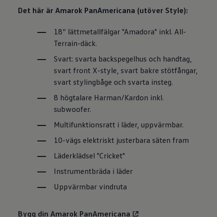
Det här är Amarok PanAmericana (utöver Style):
18“ lättmetallfälgar "Amadora" inkl. All-
Terrain-däck.
Svart: svarta backspegelhus och handtag,
svart front X-style, svart bakre stötfångar,
svart stylingbåge och svarta insteg.
8 högtalare Harman/Kardon inkl.
subwoofer.
Multifunktionsratt i läder, uppvärmbar.
10-vägs elektriskt justerbara säten fram
Läderklädsel "Cricket"
Instrumentbräda i läder
Uppvärmbar vindruta
Bygg din Amarok PanAmericana