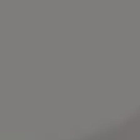
Bilmodeller
Team Transportbilar
Vanlife
Nostalgi
Folkabussens historia
Fem generationer Caddy
4MOTION fyrhjulsdrift
Säkerhet och förarassistans
Självkörande bilar
Lediga jobb hos våra Auktoriserade Servicepartners
Återkallelse av Takata-krockkuddar
Hjälp och support
Dieselfrågan
Finansiering & Serviceavtal
Försäkring
Kontakta en återförsäljare
MobilitetsGaranti och MaxiMil
Visselblåsning
Övriga ärenden