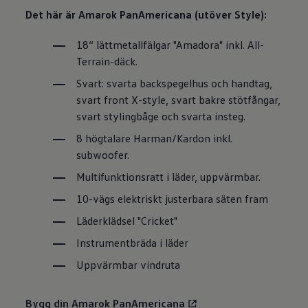
Det här är Amarok PanAmericana (utöver Style):
18“ lättmetallfälgar "Amadora" inkl. All-
Terrain-däck.
Svart: svarta backspegelhus och handtag,
svart front X-style, svart bakre stötfångar,
svart stylingbåge och svarta insteg.
8 högtalare Harman/Kardon inkl.
subwoofer.
Multifunktionsratt i läder, uppvärmbar.
10-vägs elektriskt justerbara säten fram
Läderklädsel "Cricket"
Instrumentbräda i läder
Uppvärmbar vindruta
Bygg din Amarok PanAmericana