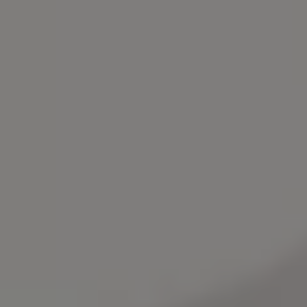
Bilmodeller
Team Transportbilar
Vanlife
Nostalgi
Folkabussens historia
Fem generationer Caddy
4MOTION fyrhjulsdrift
Säkerhet och förarassistans
Självkörande bilar
Lediga jobb hos våra Auktoriserade Servicepartners
Återkallelse av Takata-krockkuddar
Hjälp och support
Dieselfrågan
Finansiering & Serviceavtal
Försäkring
Kontakta en återförsäljare
MobilitetsGaranti och MaxiMil
Visselblåsning
Övriga ärenden