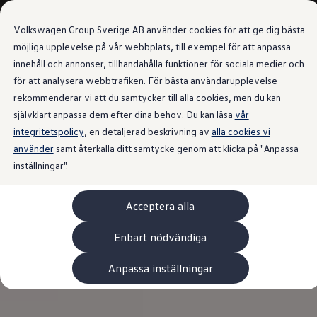
Våra bilar
Transportbilar
Volkswagen Group Sverige AB använder cookies för att ge dig bästa
Bygg din bil
Nya och begagnade lagerbilar
möjliga upplevelse på vår webbplats, till exempel för att anpassa
Vilken bil passar dig?
innehåll och annonser, tillhandahålla funktioner för sociala medier och
Gå till
Gå till
7- och 9-sitsiga familjebilar
för att analysera webbtrafiken. För bästa användarupplevelse
huvudinnehåll
sidfot
Camping- och husbilar
Elbilar
rekommenderar vi att du samtycker till alla cookies, men du kan
Laddhybrider
självklart anpassa dem efter dina behov. Du kan läsa
vår
Minibussar och MPV
integritetspolicy
, en detaljerad beskrivning av
Pickup och flakbilar
alla cookies vi
Skåpbilar
använder
samt återkalla ditt samtycke genom att klicka på "Anpassa
Transportbilar
inställningar".
Begagnade bilar
Certifierade begagnade bilar
Bygg din Volkswagen
Acceptera alla
Köpa
Erbjudanden & Editions
Leasa ID. Buzz Cargo Edition
Enbart nödvändiga
ID. Buzz Sweden Olympic Edition
Transporter Twin Cabin Salming Edition
Anpassa inställningar
Crafter Compact Edition
Crafter VolyMax Edition
Lagerfynda Caddy Cargo
Service för 110 öre/milen