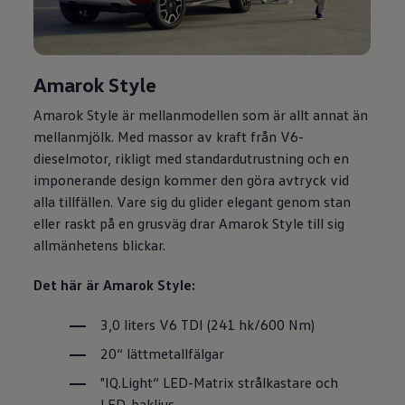
Amarok Style
Amarok Style är mellanmodellen som är allt annat än
mellanmjölk. Med massor av kraft från V6-
dieselmotor, rikligt med standardutrustning och en
imponerande design kommer den göra avtryck vid
alla tillfällen. Vare sig du glider elegant genom stan
eller raskt på en grusväg drar Amarok Style till sig
allmänhetens blickar.
Det här är Amarok Style:
3,0 liters V6 TDI (241 hk/600 Nm)
20“ lättmetallfälgar
"IQ.Light“ LED-Matrix strålkastare och
LED-bakljus