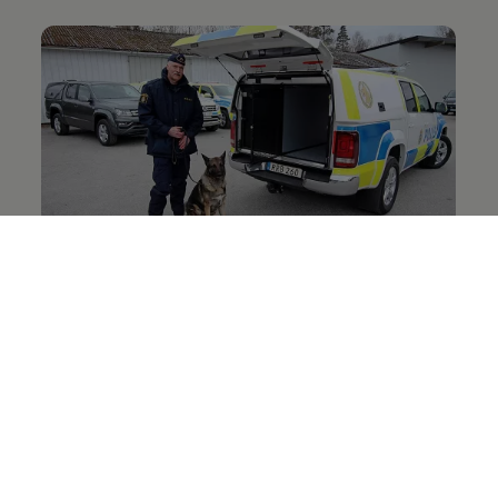
Amarok V6
Polisens nya hundbil