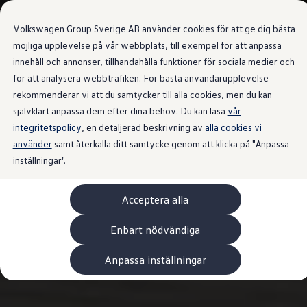
Våra bilar
Transportbilar
Volkswagen Group Sverige AB använder cookies för att ge dig bästa
Bygg din bil
Nya och begagnade lagerbilar
möjliga upplevelse på vår webbplats, till exempel för att anpassa
Vilken bil passar dig?
innehåll och annonser, tillhandahålla funktioner för sociala medier och
Gå till
Gå till
7- och 9-sitsiga familjebilar
för att analysera webbtrafiken. För bästa användarupplevelse
huvudinnehåll
sidfot
Camping- och husbilar
Elbilar
rekommenderar vi att du samtycker till alla cookies, men du kan
Laddhybrider
självklart anpassa dem efter dina behov. Du kan läsa
vår
Minibussar och MPV
integritetspolicy
, en detaljerad beskrivning av
Pickup och flakbilar
alla cookies vi
Skåpbilar
använder
samt återkalla ditt samtycke genom att klicka på "Anpassa
Transportbilar
inställningar".
Begagnade bilar
Certifierade begagnade bilar
Bygg din Volkswagen
Acceptera alla
Köpa
Erbjudanden & Editions
Leasa ID. Buzz Cargo Edition
Enbart nödvändiga
ID. Buzz Sweden Olympic Edition
Transporter Twin Cabin Salming Edition
Anpassa inställningar
Crafter Compact Edition
Crafter VolyMax Edition
Lagerfynda Caddy Cargo
Service för 110 öre/milen