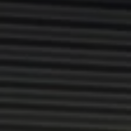
Våra återförsäljare
Äga
Uppkopplade bilar
VW Connect
Aktivera VW Connect
Mjukvaruuppdateringar
Fleet Interface Data
Nedstängning av 2G/3G-nätet
Kartuppdateringar
Garantier och assistans
Digitala instruktionsböcker
Service och underhåll
Originalservice
Originalservice 4+
Originalservice 8+
Basservice
Service för elbilar
Skadereparation
Mjukvaruuppdateringar
Vikariebil
Glas och sikt
Team Transportbilar
Tillbehör
XTL-bränsle
WLTP