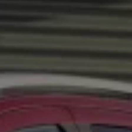
Återvinning
Certificates of Conformity
Volkswagen Camper Centers
Våra serviceverkstäder
Elbilar & laddning
Klimatpremie för lätta lastbilar
Laddning
Laddlösningar för företag
Laddlösningar för privatpersoner
Laddtidskalkylatorn
Tips för längre räckvidd
Service för elbilar
Räckviddskalkylator
Laddtidskalkylatorn
Om oss
Hållbarhet
Samhällsansvar
Miljö
Transportmagasinet
Nyheter
Elbilar & laddning
Tips
Företag & förare
Retro
Reportage