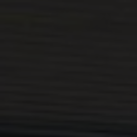
Nya lagerbilar
Påbyggnationer
Våra påbyggare
Populära lösningar
Finansiering och serviceavtal
Leasing
Lån
Serviceavtal
Försäkring
Begagnade bilar
Hitta begagnad bil
Volkswagen Approved
Finansiera med Volkswagen Choice
Team Transportbilar
Biltester och recensioner
Amarok
Caddy
California
Caravelle
Crafter
Grand California
ID. Buzz
Multivan
Transporter
Volkswagen Camper Centers