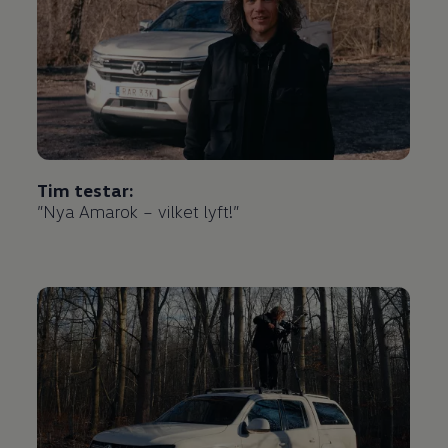
Tim testar:
”Nya Amarok – vilket lyft!”