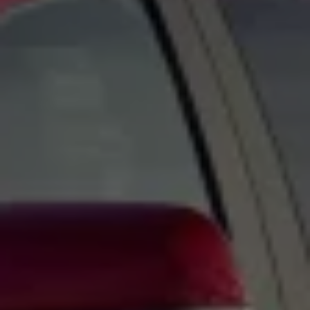
Bilmodeller
Team Transportbilar
Vanlife
Nostalgi
Folkabussens historia
Fem generationer Caddy
4MOTION fyrhjulsdrift
Säkerhet och förarassistans
Självkörande bilar
Lediga jobb hos våra Auktoriserade Servicepartners
Återkallelse av Takata-krockkuddar
Hjälp och support
Dieselfrågan
Finansiering & Serviceavtal
Försäkring
Kontakta en återförsäljare
MobilitetsGaranti och MaxiMil
Visselblåsning
Övriga ärenden