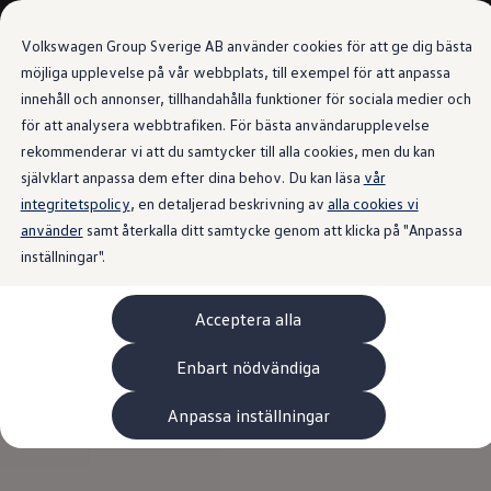
Våra bilar
Transportbilar
Volkswagen Group Sverige AB använder cookies för att ge dig bästa
Bygg din bil
Nya och begagnade lagerbilar
möjliga upplevelse på vår webbplats, till exempel för att anpassa
Vilken bil passar dig?
innehåll och annonser, tillhandahålla funktioner för sociala medier och
Gå till
Gå till
7- och 9-sitsiga familjebilar
för att analysera webbtrafiken. För bästa användarupplevelse
huvudinnehåll
sidfot
Camping- och husbilar
Elbilar
rekommenderar vi att du samtycker till alla cookies, men du kan
Laddhybrider
självklart anpassa dem efter dina behov. Du kan läsa
vår
Minibussar och MPV
integritetspolicy
, en detaljerad beskrivning av
Pickup och flakbilar
alla cookies vi
Skåpbilar
använder
samt återkalla ditt samtycke genom att klicka på "Anpassa
Transportbilar
inställningar".
Begagnade bilar
Certifierade begagnade bilar
Bygg din Volkswagen
Acceptera alla
Köpa
Erbjudanden & Editions
Leasa ID. Buzz Cargo Edition
Enbart nödvändiga
ID. Buzz Sweden Olympic Edition
Transporter Twin Cabin Salming Edition
Anpassa inställningar
Crafter Compact Edition
Crafter VolyMax Edition
Lagerfynda Caddy Cargo
Service för 110 öre/milen