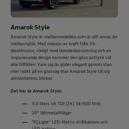
Amarok Style
Amarok Style är mellanmodellen som är allt annat än
mellanmjölk. Med massor av kraft från V6-
dieselmotor, rikligt med standardutrustning och en
imponerande design kommer den göra avtryck vid
alla tillfällen. Vare sig du glider elegant genom stan
eller raskt på en grusväg drar Amarok Style till sig
allmänhetens blickar.
Det här är Amarok Style:
3,0 liters V6 TDI (241 hk/600 Nm)
20“ lättmetallfälgar
"IQ.Light“ LED-Matrix strålkastare och
LED-bakljus