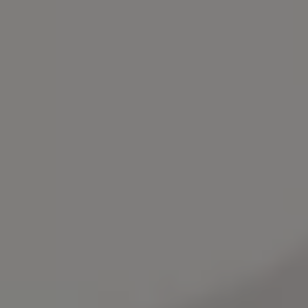
Bilmodeller
Team Transportbilar
Vanlife
Nostalgi
Folkabussens historia
Fem generationer Caddy
4MOTION fyrhjulsdrift
Säkerhet och förarassistans
Självkörande bilar
Lediga jobb hos våra Auktoriserade Servicepartners
Återkallelse av Takata-krockkuddar
Hjälp och support
Dieselfrågan
Finansiering & Serviceavtal
Försäkring
Kontakta en återförsäljare
MobilitetsGaranti och MaxiMil
Visselblåsning
Övriga ärenden