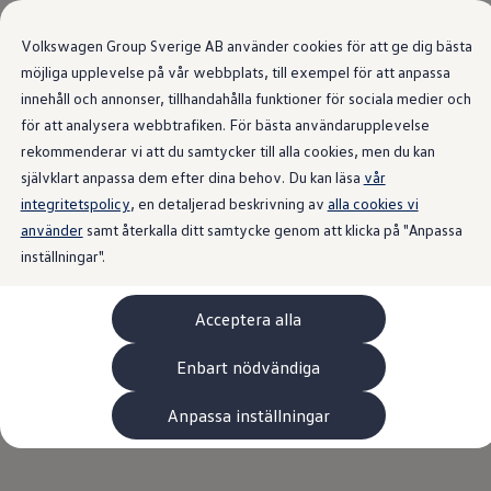
Våra bilar
Transportbilar
Volkswagen Group Sverige AB använder cookies för att ge dig bästa
Bygg din bil
Nya och begagnade lagerbilar
möjliga upplevelse på vår webbplats, till exempel för att anpassa
Vilken bil passar dig?
Översikt
Utrustningsnivåer
Drivlina
Färg och fälg
Interi
innehåll och annonser, tillhandahålla funktioner för sociala medier och
Gå till
Gå till
7- och 9-sitsiga familjebilar
för att analysera webbtrafiken. För bästa användarupplevelse
huvudinnehåll
sidfot
Camping- och husbilar
Elbilar
rekommenderar vi att du samtycker till alla cookies, men du kan
Laddhybrider
självklart anpassa dem efter dina behov. Du kan läsa
vår
Minibussar och MPV
integritetspolicy
, en detaljerad beskrivning av
Pickup och flakbilar
alla cookies vi
Skåpbilar
använder
samt återkalla ditt samtycke genom att klicka på "Anpassa
Transportbilar
inställningar".
Begagnade bilar
Certifierade begagnade bilar
Bygg din Volkswagen
Acceptera alla
Köpa
Erbjudanden & Editions
Leasa ID. Buzz Cargo Edition
Enbart nödvändiga
ID. Buzz Sweden Olympic Edition
Transporter Twin Cabin Salming Edition
Anpassa inställningar
Crafter Compact Edition
Crafter VolyMax Edition
Lagerfynda Caddy Cargo
Service för 110 öre/milen