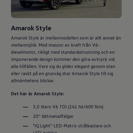
Amarok Style
Amarok Style är mellanmodellen som är allt annat än
mellanmjölk. Med massor av kraft från V6-
dieselmotor, rikligt med standardutrustning och en
imponerande design kommer den göra avtryck vid
alla tillfällen. Vare sig du glider elegant genom stan
eller raskt på en grusväg drar Amarok Style till sig
allmänhetens blickar.
Det här är Amarok Style:
3,0 liters V6 TDI (241 hk/600 Nm)
20“ lättmetallfälgar
"IQ.Light“ LED-Matrix strålkastare och
LED-bakljus