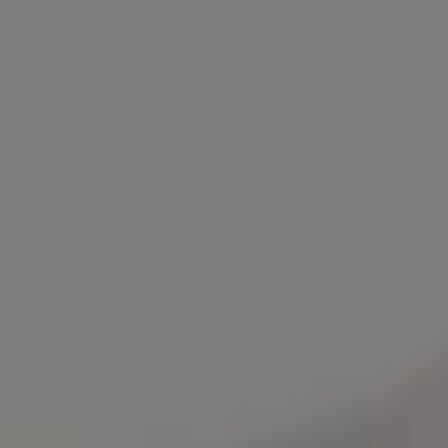
Bilmodeller
Team Transportbilar
Vanlife
Nostalgi
Folkabussens historia
Fem generationer Caddy
4MOTION fyrhjulsdrift
Säkerhet och förarassistans
Självkörande bilar
Lediga jobb hos våra Auktoriserade Servicepartners
Återkallelse av Takata-krockkuddar
Hjälp och support
Dieselfrågan
Finansiering & Serviceavtal
Försäkring
Kontakta en återförsäljare
MobilitetsGaranti och MaxiMil
Visselblåsning
Övriga ärenden