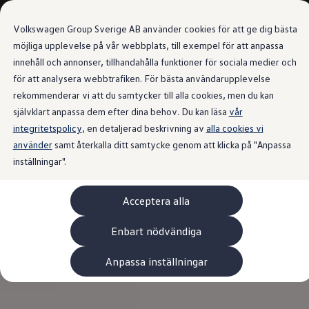
Våra bilar
Transportbilar
Volkswagen Group Sverige AB använder cookies för att ge dig bästa
Bygg din bil
Nya och begagnade lagerbilar
möjliga upplevelse på vår webbplats, till exempel för att anpassa
Vilken bil passar dig?
innehåll och annonser, tillhandahålla funktioner för sociala medier och
Gå till
Gå till
7- och 9-sitsiga familjebilar
för att analysera webbtrafiken. För bästa användarupplevelse
huvudinnehåll
sidfot
Camping- och husbilar
Elbilar
rekommenderar vi att du samtycker till alla cookies, men du kan
Laddhybrider
självklart anpassa dem efter dina behov. Du kan läsa
vår
Minibussar och MPV
integritetspolicy
, en detaljerad beskrivning av
Pickup och flakbilar
alla cookies vi
Skåpbilar
använder
samt återkalla ditt samtycke genom att klicka på "Anpassa
Transportbilar
inställningar".
Begagnade bilar
Certifierade begagnade bilar
Bygg din Volkswagen
Acceptera alla
Köpa
Erbjudanden & Editions
Leasa ID. Buzz Cargo Edition
Enbart nödvändiga
ID. Buzz Sweden Olympic Edition
Transporter Twin Cabin Salming Edition
Anpassa inställningar
Crafter Compact Edition
Crafter VolyMax Edition
Lagerfynda Caddy Cargo
Service för 110 öre/milen