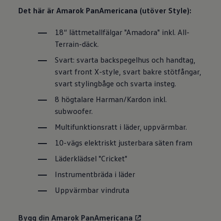
Det här är Amarok PanAmericana (utöver Style):
18“ lättmetallfälgar "Amadora" inkl. All-
Terrain-däck.
Svart: svarta backspegelhus och handtag,
svart front X-style, svart bakre stötfångar,
svart stylingbåge och svarta insteg.
8 högtalare Harman/Kardon inkl.
subwoofer.
Multifunktionsratt i läder, uppvärmbar.
10-vägs elektriskt justerbara säten fram
Läderklädsel "Cricket"
Instrumentbräda i läder
Uppvärmbar vindruta
Bygg din Amarok PanAmericana