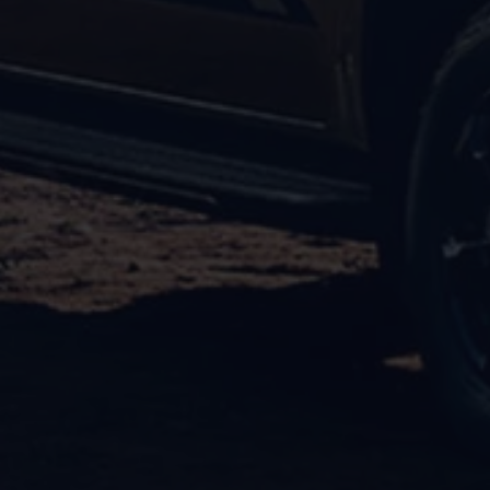
Bilmodeller
Team Transportbilar
Vanlife
Nostalgi
Folkabussens historia
Fem generationer Caddy
4MOTION fyrhjulsdrift
Säkerhet och förarassistans
Självkörande bilar
Lediga jobb hos våra Auktoriserade Servicepartners
Återkallelse av Takata-krockkuddar
Hjälp och support
Dieselfrågan
Finansiering & Serviceavtal
Försäkring
Kontakta en återförsäljare
MobilitetsGaranti och MaxiMil
Visselblåsning
Övriga ärenden