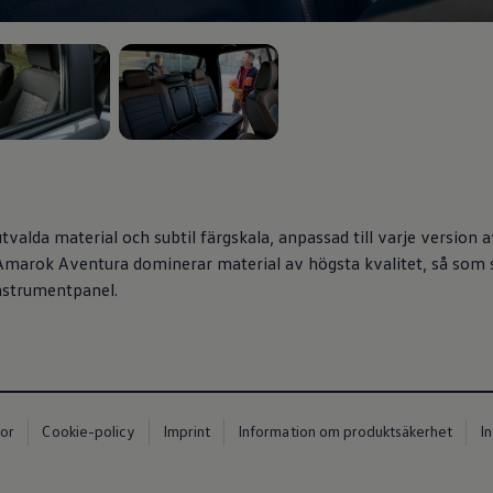
 3
, 3 av 3
tvalda material och subtil färgskala, anpassad till varje version 
 Amarok Aventura dominerar material av högsta kvalitet, så som s
nstrumentpanel.
kor
Cookie-policy
Imprint
Information om produktsäkerhet
I