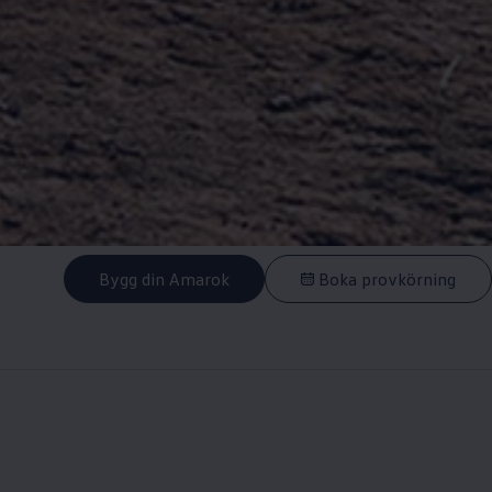
Bygg din Amarok
Boka provkörning