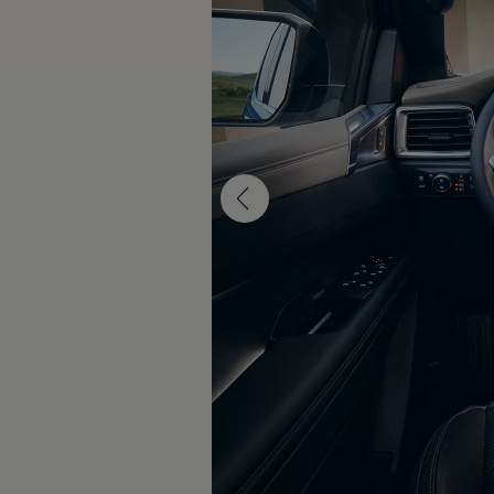
Nya lagerbilar
Påbyggnationer
Våra påbyggare
Populära lösningar
Finansiering och serviceavtal
Leasing
Lån
Serviceavtal
Försäkring
Begagnade bilar
Hitta begagnad bil
Volkswagen Approved
Finansiera med Volkswagen Choice
Team Transportbilar
Biltester och recensioner
Amarok
Caddy
California
Caravelle
Crafter
Grand California
ID. Buzz
Multivan
Transporter
Volkswagen Camper Centers