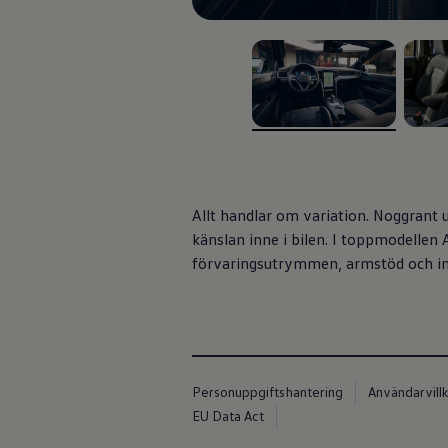
Våra återförsäljare
Äga
Uppkopplade bilar
VW Connect
Aktivera VW Connect
Mjukvaruuppdateringar
Fleet Interface Data
, 1 av 3
, 2 av
Nedstängning av 2G/3G-nätet
Kartuppdateringar
Garantier och assistans
Digitala instruktionsböcker
Service och underhåll
Allt handlar om variation. Noggrant u
Originalservice
känslan inne i bilen. I toppmodellen
Originalservice 4+
förvaringsutrymmen, armstöd och i
Originalservice 8+
Basservice
Service för elbilar
Skadereparation
Mjukvaruuppdateringar
Vikariebil
Glas och sikt
Team Transportbilar
Personuppgiftshantering
Användarvill
Tillbehör
EU Data Act
XTL-bränsle
WLTP