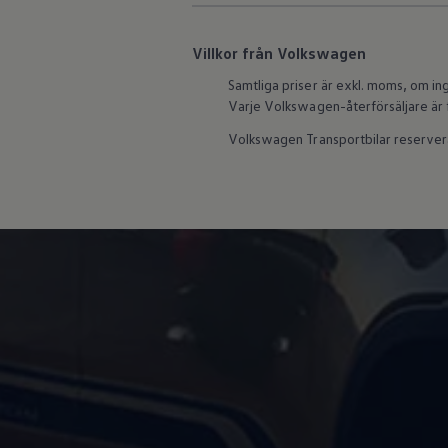
Återvinning
Certificates of Conformity
Volkswagen Camper Centers
Villkor från Volkswagen
Våra serviceverkstäder
Elbilar & laddning
Samtliga priser är exkl. moms, om in
Klimatpremie för lätta lastbilar
Varje
Volkswagen
-återförsäljare är 
Laddning
Laddlösningar för företag
Volkswagen
Transportbilar reservera
Laddlösningar för privatpersoner
Laddtidskalkylatorn
Tips för längre räckvidd
Service för elbilar
Räckviddskalkylator
Laddtidskalkylatorn
Om oss
Hållbarhet
Samhällsansvar
Miljö
Transportmagasinet
Nyheter
Elbilar & laddning
Tips
Företag & förare
Retro
Reportage