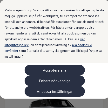
Våra bilar
Transportbilar
Volkswagen Group Sverige AB använder cookies för att ge dig bästa
Bygg din bil
Nya och begagnade lagerbilar
möjliga upplevelse på vår webbplats, till exempel för att anpassa
Vilken bil passar dig?
Översikt
Utrustningsnivåer
Drivlina
Färg och fälg
Interi
innehåll och annonser, tillhandahålla funktioner för sociala medier och
Gå till
Gå till
7- och 9-sitsiga familjebilar
för att analysera webbtrafiken. För bästa användarupplevelse
huvudinnehåll
sidfot
Camping- och husbilar
Elbilar
rekommenderar vi att du samtycker till alla cookies, men du kan
Laddhybrider
Välj
en
av
21
modeller
självklart anpassa dem efter dina behov. Du kan läsa
vår
Minibussar och MPV
integritetspolicy
, en detaljerad beskrivning av
Pickup och flakbilar
alla cookies vi
Skåpbilar
använder
samt återkalla ditt samtycke genom att klicka på "Anpassa
Transportbilar
inställningar".
Begagnade bilar
Elbil
Persontransport
Skåpbil
Camping
Visa f
Certifierade begagnade bilar
Bygg din Volkswagen
Acceptera alla
Köpa
Edition
Erbjudanden & Editions
Leasa ID. Buzz Cargo Edition
Enbart nödvändiga
ID. Buzz Sweden Olympic Edition
Transporter Twin Cabin Salming Edition
Anpassa inställningar
Crafter Compact Edition
Crafter VolyMax Edition
Lagerfynda Caddy Cargo
Service för 110 öre/milen