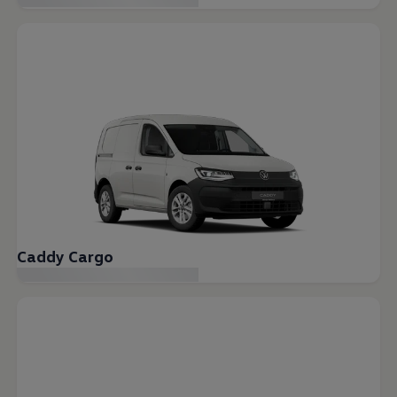
Bilmodeller
Team Transportbilar
Vanlife
Nostalgi
Folkabussens historia
Fem generationer Caddy
4MOTION fyrhjulsdrift
Säkerhet och förarassistans
Självkörande bilar
Lediga jobb hos våra Auktoriserade Servicepartners
Återkallelse av Takata-krockkuddar
Hjälp och support
Dieselfrågan
Finansiering & Serviceavtal
Försäkring
Kontakta en återförsäljare
Caddy Cargo
MobilitetsGaranti och MaxiMil
Visselblåsning
Övriga ärenden