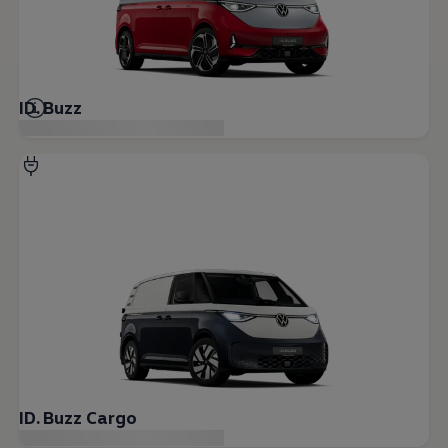
Nya lagerbilar
Påbyggnationer
Våra påbyggare
Populära lösningar
Finansiering och serviceavtal
Leasing
ID. Buzz
Lån
Serviceavtal
Försäkring
Begagnade bilar
Hitta begagnad bil
Volkswagen Approved
Finansiera med Volkswagen Choice
Team Transportbilar
Biltester och recensioner
Amarok
Caddy
California
Caravelle
Crafter
Grand California
ID. Buzz
Multivan
ID. Buzz Cargo
Transporter
Volkswagen Camper Centers