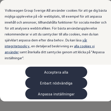
Våra bilar
Transportbilar
Volkswagen Group Sverige AB använder cookies för att ge dig bästa
Bygg din bil
Nya och begagnade lagerbilar
möjliga upplevelse på vår webbplats, till exempel för att anpassa
Vilken bil passar dig?
Översikt
Utrustningsnivåer
Drivlina
Färg och fälg
Interi
innehåll och annonser, tillhandahålla funktioner för sociala medier och
Gå till
Gå till
7- och 9-sitsiga familjebilar
för att analysera webbtrafiken. För bästa användarupplevelse
huvudinnehåll
sidfot
Camping- och husbilar
Elbilar
rekommenderar vi att du samtycker till alla cookies, men du kan
Laddhybrider
självklart anpassa dem efter dina behov. Du kan läsa
vår
Minibussar och MPV
integritetspolicy
, en detaljerad beskrivning av
Pickup och flakbilar
alla cookies vi
Skåpbilar
använder
samt återkalla ditt samtycke genom att klicka på "Anpassa
Transportbilar
inställningar".
Begagnade bilar
Certifierade begagnade bilar
Bygg din Volkswagen
Acceptera alla
Köpa
Erbjudanden & Editions
Leasa ID. Buzz Cargo Edition
Enbart nödvändiga
ID. Buzz Sweden Olympic Edition
Transporter Twin Cabin Salming Edition
Anpassa inställningar
Crafter Compact Edition
Crafter VolyMax Edition
Lagerfynda Caddy Cargo
Service för 110 öre/milen