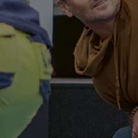
Bilmodeller
Team Transportbilar
Vanlife
Nostalgi
Folkabussens historia
Fem generationer Caddy
4MOTION fyrhjulsdrift
Säkerhet och förarassistans
Självkörande bilar
Lediga jobb hos våra Auktoriserade Servicepartners
Återkallelse av Takata-krockkuddar
Hjälp och support
Dieselfrågan
Finansiering & Serviceavtal
Försäkring
Kontakta en återförsäljare
MobilitetsGaranti och MaxiMil
Visselblåsning
Övriga ärenden