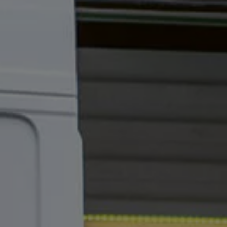
Nya lagerbilar
Påbyggnationer
Våra påbyggare
Populära lösningar
Finansiering och serviceavtal
Leasing
Lån
Serviceavtal
Försäkring
Begagnade bilar
Hitta begagnad bil
Volkswagen Approved
Finansiera med Volkswagen Choice
Team Transportbilar
Biltester och recensioner
Amarok
Caddy
California
Caravelle
Crafter
Grand California
ID. Buzz
Multivan
Transporter
Volkswagen Camper Centers