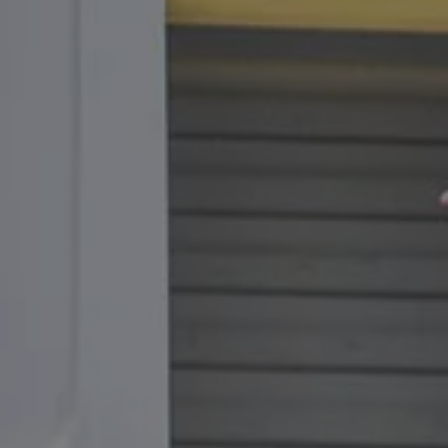
Våra återförsäljare
Äga
Uppkopplade bilar
VW Connect
Aktivera VW Connect
Mjukvaruuppdateringar
Fleet Interface Data
Nedstängning av 2G/3G-nätet
Kartuppdateringar
Garantier och assistans
Digitala instruktionsböcker
Service och underhåll
Originalservice
Originalservice 4+
Originalservice 8+
Basservice
Service för elbilar
Skadereparation
Mjukvaruuppdateringar
Vikariebil
Glas och sikt
Team Transportbilar
Tillbehör
XTL-bränsle
WLTP