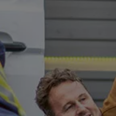
Återvinning
Certificates of Conformity
Volkswagen Camper Centers
Våra serviceverkstäder
Elbilar & laddning
Klimatpremie för lätta lastbilar
Laddning
Laddlösningar för företag
Laddlösningar för privatpersoner
Laddtidskalkylatorn
Tips för längre räckvidd
Service för elbilar
Räckviddskalkylator
Laddtidskalkylatorn
Om oss
Hållbarhet
Samhällsansvar
Miljö
Transportmagasinet
Nyheter
Elbilar & laddning
Tips
Företag & förare
Retro
Reportage