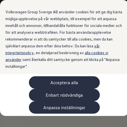
Våra bilar
Transportbilar
Volkswagen Group Sverige AB använder cookies för att ge dig bästa
Bygg din bil
Nya och begagnade lagerbilar
möjliga upplevelse på vår webbplats, till exempel för att anpassa
Vilken bil passar dig?
innehåll och annonser, tillhandahålla funktioner för sociala medier och
Gå till
Gå till
7- och 9-sitsiga familjebilar
för att analysera webbtrafiken. För bästa användarupplevelse
huvudinnehåll
sidfot
Camping- och husbilar
Elbilar
rekommenderar vi att du samtycker till alla cookies, men du kan
Laddhybrider
självklart anpassa dem efter dina behov. Du kan läsa
vår
Minibussar och MPV
integritetspolicy
, en detaljerad beskrivning av
Pickup och flakbilar
alla cookies vi
Skåpbilar
använder
samt återkalla ditt samtycke genom att klicka på "Anpassa
Transportbilar
inställningar".
Begagnade bilar
Certifierade begagnade bilar
Bygg din Volkswagen
Acceptera alla
Köpa
Erbjudanden & Editions
Leasa ID. Buzz Cargo Edition
Enbart nödvändiga
ID. Buzz Sweden Olympic Edition
Transporter Twin Cabin Salming Edition
Anpassa inställningar
Crafter Compact Edition
Crafter VolyMax Edition
Lagerfynda Caddy Cargo
Service för 110 öre/milen