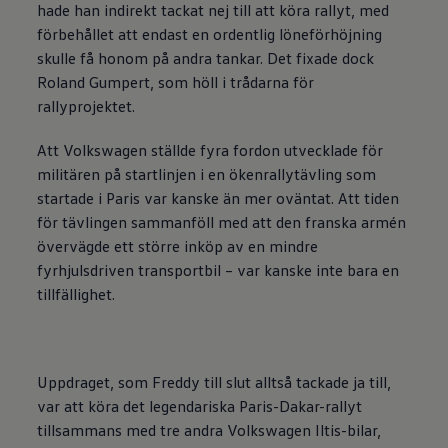
hade han indirekt tackat nej till att köra rallyt, med
förbehållet att endast en ordentlig löneförhöjning
skulle få honom på andra tankar. Det fixade dock
Roland Gumpert, som höll i trådarna för
rallyprojektet.
Att
Volkswagen
ställde fyra fordon utvecklade för
militären på startlinjen i en ökenrallytävling som
startade i Paris var kanske än mer oväntat. Att tiden
för tävlingen sammanföll med att den franska armén
övervägde ett större inköp av en mindre
fyrhjulsdriven transportbil – var kanske inte bara en
tillfällighet.
Uppdraget, som Freddy till slut alltså tackade ja till,
var att köra det legendariska Paris-Dakar-rallyt
tillsammans med tre andra
Volkswagen
Iltis-bilar,