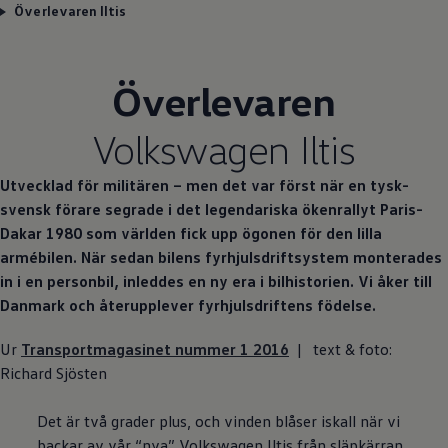
Överlevaren Iltis
Överlevaren
Volkswagen
Iltis
Utvecklad för militären – men det var först när en tysk-
svensk förare segrade i det legendariska ökenrallyt Paris-
Dakar 1980 som världen fick upp ögonen för den lilla
armébilen. När sedan bilens fyrhjulsdriftsystem monterades
in i en personbil, inleddes en ny era i bilhistorien. Vi åker till
Danmark och återupplever fyrhjulsdriftens födelse.
Ur
Transportmagasinet nummer 1 2016
| text & foto:
Richard Sjösten
Det är två grader plus, och vinden blåser iskall när vi
backar av vår “nya”
Volkswagen
Iltis från släpkärran