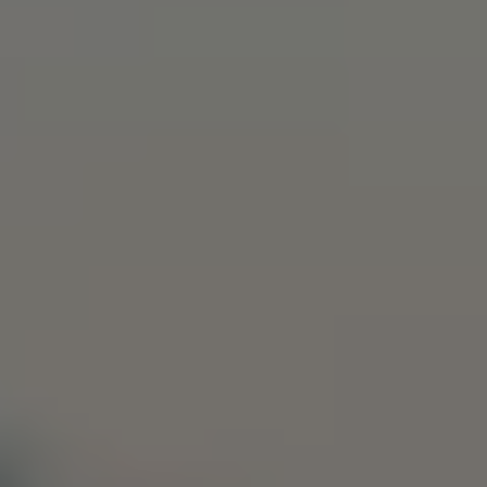
Våra återförsäljare
Äga
Uppkopplade bilar
VW Connect
Aktivera VW Connect
Mjukvaruuppdateringar
Fleet Interface Data
Nedstängning av 2G/3G-nätet
Kartuppdateringar
Garantier och assistans
Digitala instruktionsböcker
Service och underhåll
Originalservice
Originalservice 4+
Originalservice 8+
Basservice
Service för elbilar
Skadereparation
Mjukvaruuppdateringar
Vikariebil
Glas och sikt
Team Transportbilar
Tillbehör
XTL-bränsle
WLTP