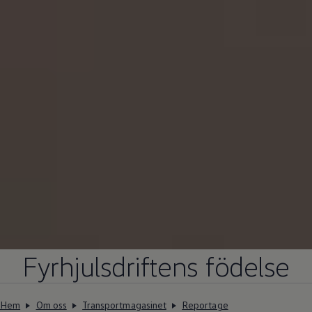
Fyrhjulsdriftens födelse
Hem
Om oss
Transportmagasinet
Reportage