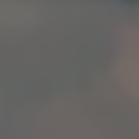
Bilmodeller
Team Transportbilar
Vanlife
Nostalgi
Folkabussens historia
Fem generationer Caddy
4MOTION fyrhjulsdrift
Säkerhet och förarassistans
Självkörande bilar
Lediga jobb hos våra Auktoriserade Servicepartners
Återkallelse av Takata-krockkuddar
Hjälp och support
Dieselfrågan
Finansiering & Serviceavtal
Försäkring
Kontakta en återförsäljare
MobilitetsGaranti och MaxiMil
Visselblåsning
Övriga ärenden