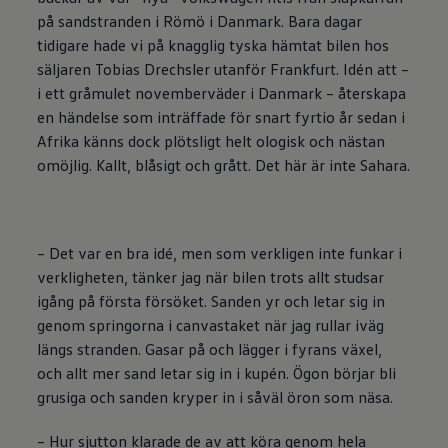
på sandstranden i Römö i Danmark. Bara dagar
tidigare hade vi på knagglig tyska hämtat bilen hos
säljaren Tobias Drechsler utanför Frankfurt. Idén att –
i ett gråmulet novemberväder i Danmark – återskapa
en händelse som inträffade för snart fyrtio år sedan i
Afrika känns dock plötsligt helt ologisk och nästan
omöjlig. Kallt, blåsigt och grått. Det här är inte Sahara.
– Det var en bra idé, men som verkligen inte funkar i
verkligheten, tänker jag när bilen trots allt studsar
igång på första försöket. Sanden yr och letar sig in
genom springorna i canvastaket när jag rullar iväg
längs stranden. Gasar på och lägger i fyrans växel,
och allt mer sand letar sig in i kupén. Ögon börjar bli
grusiga och sanden kryper in i såväl öron som näsa.
– Hur sjutton klarade de av att köra genom hela