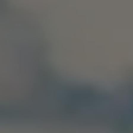
Återvinning
Certificates of Conformity
Volkswagen Camper Centers
Våra serviceverkstäder
Elbilar & laddning
Klimatpremie för lätta lastbilar
Laddning
Laddlösningar för företag
Laddlösningar för privatpersoner
Laddtidskalkylatorn
Tips för längre räckvidd
Service för elbilar
Räckviddskalkylator
Laddtidskalkylatorn
Om oss
Hållbarhet
Samhällsansvar
Miljö
Transportmagasinet
Nyheter
Elbilar & laddning
Tips
Företag & förare
Retro
Reportage