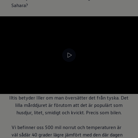
Sahara?
--:--
Remaining time, --:
Iltis betyder Iller om man översätter det från tyska. Det
lilla mårddjuret är förutom att det är populärt som
husdjur, litet, smidigt och kvickt. Precis som bilen.
Vi befinner oss 500 mil norrut och temperaturen är
väl sådär 40 grader lägre jämfört med den där dagen