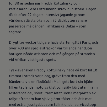
för 38 år sedan när Freddy Kottulinsky och
kartläsaren Gerd Löffelmann skrev bilhistoria. Dagen
då de efter 22 dagars intensivt jagande genom
världens största öken och 77 däckbyten senare
passerade målgången i afrikanska Dakar – som
segrare.
Drygt tre veckor tidigare hade starten gått i Paris, och
över 400 mil specialsträckor var till ända när duon
äntligen nådde Atlanten och målgången på stranden
vid Afrikas västligaste spets.
Tysk-svensken Freddy Kottulinsky hade då kört bil 18
timmar i sträck varje dag, grävt fram den med
händerna vid en flodbädd i Mali, gett bort sin hjälm
till en tävlande motorcyklist och själv kört utan hjälm
resterande del, sovit i framsätet under merparten av
rallyt eftersom han själv glömt tältet och ätit mat
med extra ljusskyddet som tallrik under servicestopp