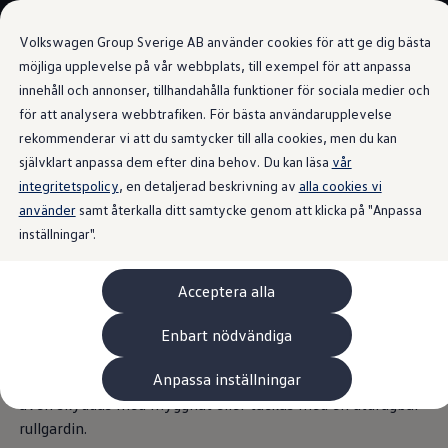
Våra bilar
Volkswagen Group Sverige AB använder cookies för att ge dig bästa
Bygg din bil
Nya och begagnade lagerbilar
möjliga upplevelse på vår webbplats, till exempel för att anpassa
Vilken bil passar dig?
innehåll och annonser, tillhandahålla funktioner för sociala medier och
Gå till
Gå till
7- och 9-sitsiga familjebilar
för att analysera webbtrafiken. För bästa användarupplevelse
huvudinnehåll
sidfot
Camping- och husbilar
Takfönster
Elbilar
rekommenderar vi att du samtycker till alla cookies, men du kan
Laddhybrider
självklart anpassa dem efter dina behov. Du kan läsa
vår
Minibussar och MPV
integritetspolicy
, en detaljerad beskrivning av
Pickup och flakbilar
alla cookies vi
Skåpbilar
använder
samt återkalla ditt samtycke genom att klicka på "Anpassa
Öppna upp
och släpp in
Transportbilar
inställningar".
Begagnade bilar
Certifierade begagnade bilar
solljuset
Bygg din Volkswagen
Acceptera alla
Köpa
Erbjudanden & Editions
Leasa ID. Buzz Cargo Edition
Två stora takfönster (0,7x0,6 m) låter dagsljuset flöda in i
Enbart nödvändiga
ID. Buzz Sweden Olympic Edition
husbilen. På kvällen kan du titta på stjärnorna från
Transporter Twin Cabin Salming Edition
Anpassa inställningar
matsalen eller till och med från sängen. Takfönstren kan
Crafter Compact Edition
Crafter VolyMax Edition
även skyddas med myggnät eller täckas med en utdragbar
Lagerfynda Caddy Cargo
rullgardin.
Service för 110 öre/milen