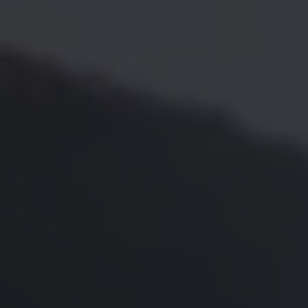
Bilmodeller
Team Transportbilar
Vanlife
Nostalgi
Folkabussens historia
Fem generationer Caddy
4MOTION fyrhjulsdrift
Säkerhet och förarassistans
Självkörande bilar
Lediga jobb hos våra Auktoriserade Servicepartners
Återkallelse av Takata-krockkuddar
Hjälp och support
Dieselfrågan
Finansiering & Serviceavtal
Försäkring
Kontakta en återförsäljare
MobilitetsGaranti och MaxiMil
Visselblåsning
Övriga ärenden