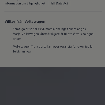
Våra återförsäljare
Information om tillgänglighet
EU Data Act
Äga
Uppkopplade bilar
VW Connect
Aktivera VW Connect
Villkor från Volkswagen
Mjukvaruuppdateringar
Fleet Interface Data
Samtliga priser är exkl. moms, om inget annat anges.
Nedstängning av 2G/3G-nätet
Varje
Volkswagen
-återförsäljare är fri att sätta sina egna
Kartuppdateringar
priser
Garantier och assistans
Digitala instruktionsböcker
Volkswagen
Transportbilar reserverar sig för eventuella
Service och underhåll
felskrivningar.
Originalservice
Originalservice 4+
Originalservice 8+
Basservice
Service för elbilar
Skadereparation
Mjukvaruuppdateringar
Vikariebil
Glas och sikt
Team Transportbilar
Tillbehör
XTL-bränsle
WLTP