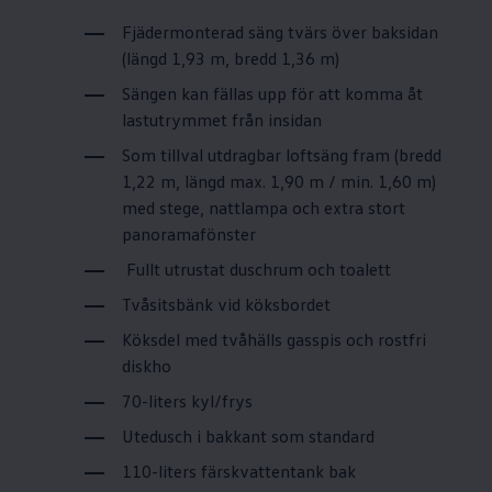
Fjädermonterad säng tvärs över baksidan
(längd 1,93 m, bredd 1,36 m)
Sängen kan fällas upp för att komma åt
lastutrymmet från insidan
Som tillval utdragbar loftsäng fram (bredd
1,22 m, längd max. 1,90 m / min. 1,60 m)
med stege, nattlampa och extra stort
panoramafönster
Fullt utrustat duschrum och toalett
Tvåsitsbänk vid köksbordet
Köksdel med tvåhälls gasspis och rostfri
diskho
70-liters kyl/frys
Utedusch i bakkant som standard
110-liters färskvattentank bak