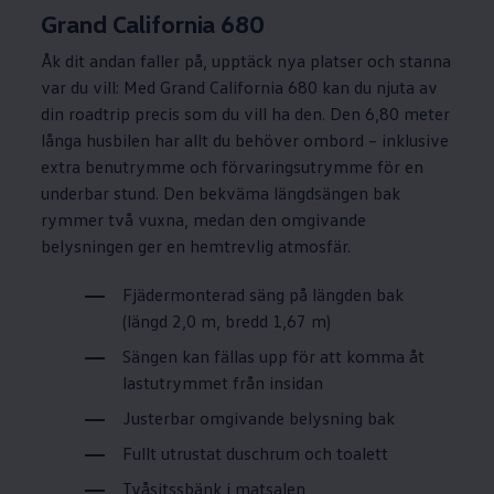
Grand California 680
Åk dit andan faller på, upptäck nya platser och stanna
var du vill: Med Grand California 680 kan du njuta av
din roadtrip precis som du vill ha den. Den 6,80 meter
långa husbilen har allt du behöver ombord – inklusive
extra benutrymme och förvaringsutrymme för en
underbar stund. Den bekväma längdsängen bak
rymmer två vuxna, medan den omgivande
belysningen ger en hemtrevlig atmosfär.
Fjädermonterad säng på längden bak
(längd 2,0 m, bredd 1,67 m)
Sängen kan fällas upp för att komma åt
lastutrymmet från insidan
Justerbar omgivande belysning bak
Fullt utrustat duschrum och toalett
Tvåsitssbänk i matsalen